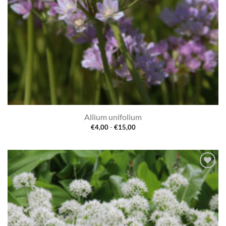
Allium unifolium
Prijsklasse:
€
4,00
-
€
15,00
€4,00
tot
€15,00
Toevoegen
aan
verlanglijst