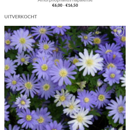
Prijsklasse:
€
6,00
-
€
16,50
€6,00
tot
UITVERKOCHT
€16,50
Toevoegen
aan
verlanglijst