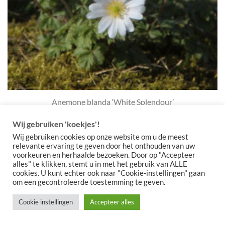
Anemone blanda ‘White Splendour’
Prijsklasse:
€
4,50
-
€
11,50
€4,50
Wij gebruiken 'koekjes'!
tot
€11,50
Wij gebruiken cookies op onze website om u de meest
relevante ervaring te geven door het onthouden van uw
voorkeuren en herhaalde bezoeken. Door op "Accepteer
Toevoegen
alles" te klikken, stemt u in met het gebruik van ALLE
aan
cookies. U kunt echter ook naar "Cookie-instellingen" gaan
verlanglijst
om een gecontroleerde toestemming te geven.
Cookie instellingen
Accepteer alles