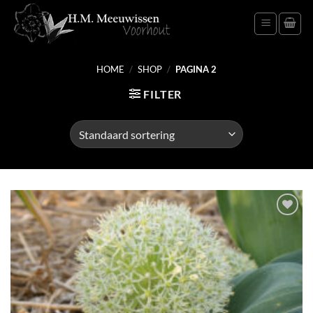
Ga
naar
inhoud
HOME
/
SHOP
/
PAGINA 2
FILTER
Toevoegen
aan
verlanglijst