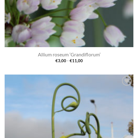
Allium roseum ‘Grandiflorum’
Prijsklasse:
€
3,00
-
€
11,00
€3,00
tot
€11,00
Toevoegen
aan
verlanglijst