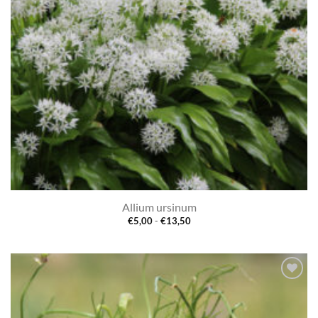
Allium ursinum
Prijsklasse:
€
5,00
-
€
13,50
€5,00
tot
€13,50
Toevoegen
aan
verlanglijst