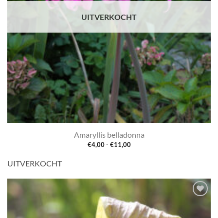
UITVERKOCHT
Amaryllis belladonna
Prijsklasse:
€
4,00
-
€
11,00
€4,00
tot
UITVERKOCHT
€11,00
Toevoegen
aan
verlanglijst