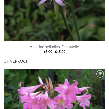
Amarine belladiva ‘Emanuelle’
Prijsklasse:
€
8,00
-
€
15,00
€8,00
tot
UITVERKOCHT
€15,00
Toevoegen
aan
verlanglijst