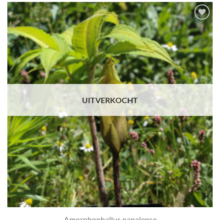
Toevoegen
aan
verlanglijst
UITVERKOCHT
Amorphophallus napalense