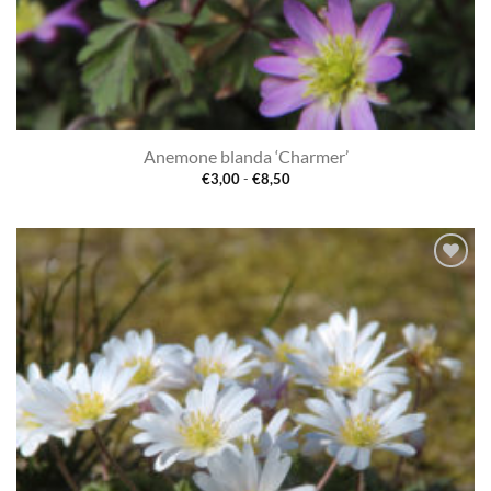
Anemone blanda ‘Charmer’
Prijsklasse:
€
3,00
-
€
8,50
€3,00
tot
€8,50
Toevoegen
aan
verlanglijst