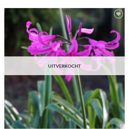
tot
€15,00
Toevoegen
aan
verlanglijst
UITVERKOCHT