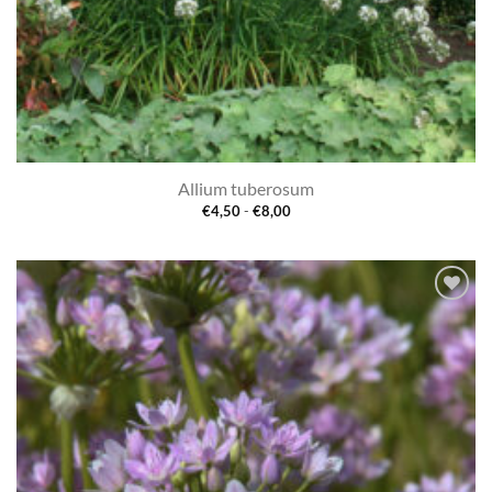
Allium tuberosum
Prijsklasse:
€
4,50
-
€
8,00
€4,50
tot
€8,00
Toevoegen
aan
verlanglijst