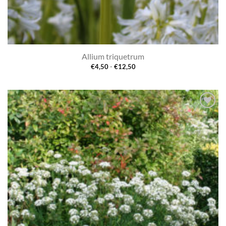
Allium triquetrum
Prijsklasse:
€
4,50
-
€
12,50
€4,50
tot
€12,50
Toevoegen
aan
verlanglijst