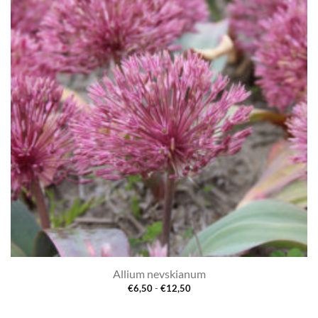
aan
verlanglijst
Allium nevskianum
Prijsklasse:
€
6,50
-
€
12,50
€6,50
tot
€12,50