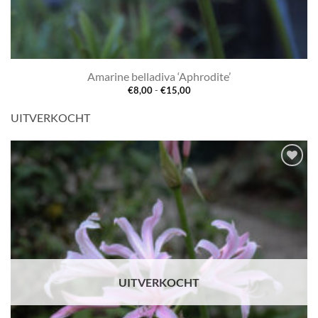
Amarine belladiva ‘Aphrodite’
Prijsklasse:
€
8,00
-
€
15,00
€8,00
tot
UITVERKOCHT
€15,00
Toevoegen
aan
verlanglijst
UITVERKOCHT