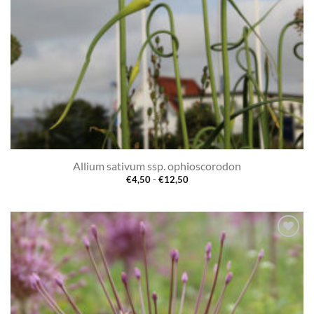
Allium sativum ssp. ophioscorodon
Prijsklasse:
€
4,50
-
€
12,50
€4,50
tot
€12,50
Toevoegen
aan
verlanglijst