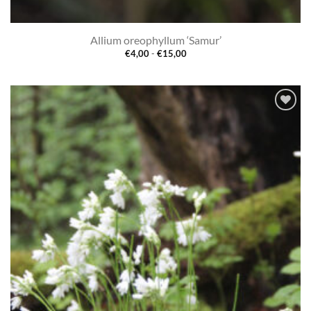
Allium oreophyllum ‘Samur’
Prijsklasse:
€
4,00
-
€
15,00
€4,00
tot
€15,00
Toevoegen
aan
verlanglijst