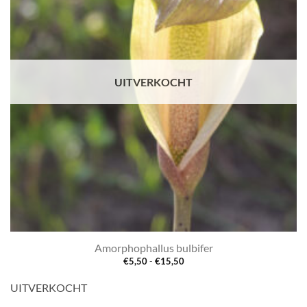
UITVERKOCHT
Amorphophallus bulbifer
Prijsklasse:
€
5,50
-
€
15,50
€5,50
tot
UITVERKOCHT
€15,50