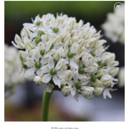
Toevoegen
aan
verlanglijst
Allium nigrum