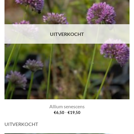
UITVERKOCHT
Allium senescens
Prijsklasse:
€
6,50
-
€
19,50
€6,50
tot
UITVERKOCHT
€19,50