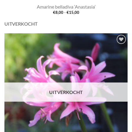
Amarine belladiva ‘Anastasia’
Prijsklasse:
€
8,00
-
€
15,00
€8,00
tot
UITVERKOCHT
€15,00
Toevoegen
aan
verlanglijst
UITVERKOCHT