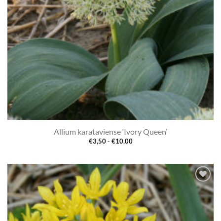
Allium karataviense ‘Ivory Queen’
Prijsklasse:
€
3,50
-
€
10,00
€3,50
tot
€10,00
Toevoegen
aan
verlanglijst