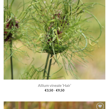
Allium vineale ‘Hair’
Prijsklasse:
€
3,50
-
€
9,50
€3,50
tot
€9,50