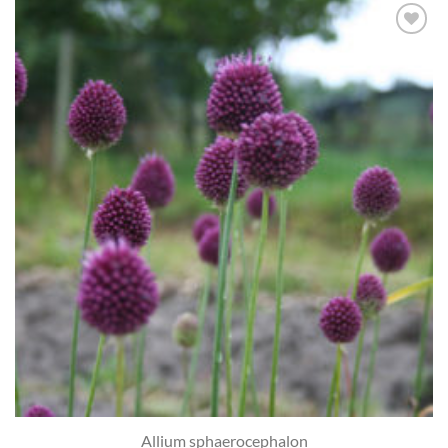
Toevoegen
aan
verlanglijst
Allium sphaerocephalon