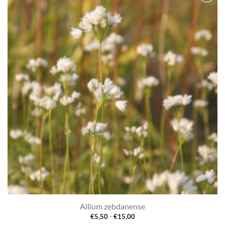
Toevoegen
aan
verlanglijst
Allium zebdanense
Prijsklasse:
€
5,50
-
€
15,00
€5,50