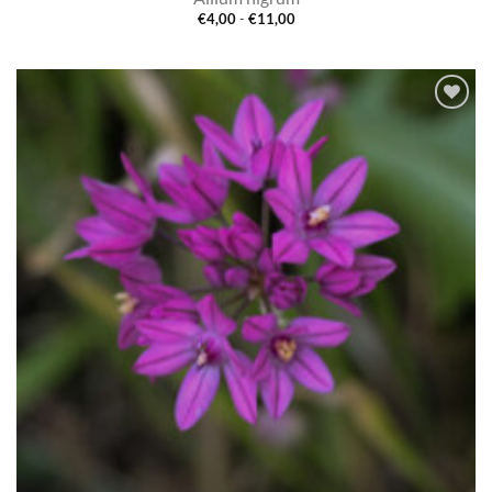
Prijsklasse:
€
4,00
-
€
11,00
€4,00
tot
€11,00
Toevoegen
aan
verlanglijst