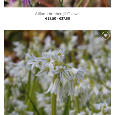
Allium thunbergii ‘Ozawa’
Prijsklasse:
€
13,50
-
€
37,50
€13,50
tot
€37,50
Toevoegen
aan
verlanglijst