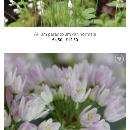
Allium paradoxum var. normale
Prijsklasse:
€
4,50
-
€
12,50
€4,50
tot
€12,50
Toevoegen
aan
verlanglijst