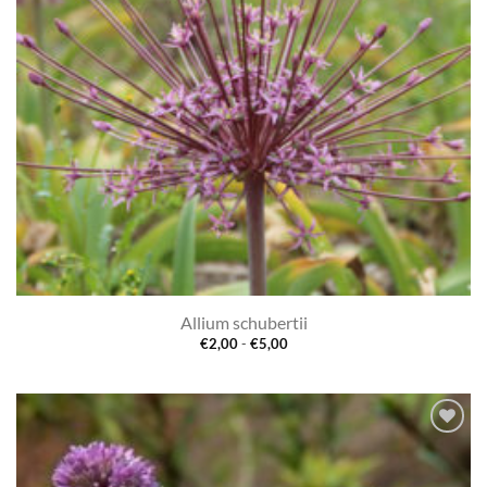
Allium schubertii
Prijsklasse:
€
2,00
-
€
5,00
€2,00
tot
€5,00
Toevoegen
aan
verlanglijst