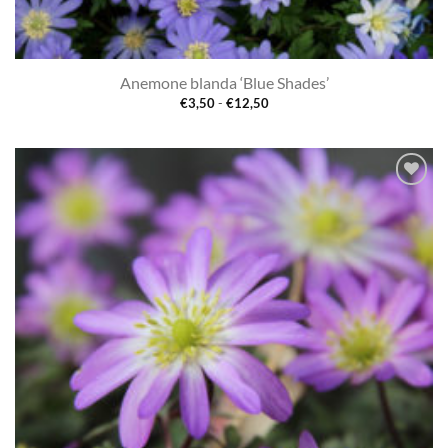
Anemone blanda ‘Blue Shades’
Prijsklasse:
€
3,50
-
€
12,50
€3,50
tot
€12,50
Toevoegen
aan
verlanglijst