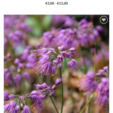
Prijsklasse:
€
3,00
-
€
11,00
€3,00
tot
€11,00
Toevoegen
aan
verlanglijst