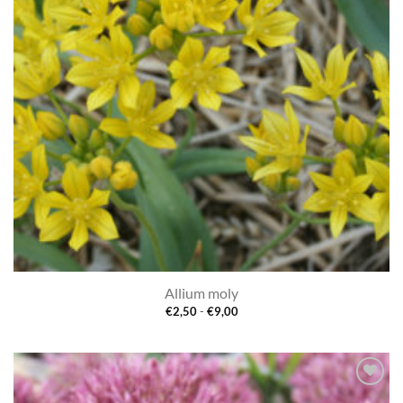
Allium moly
Prijsklasse:
€
2,50
-
€
9,00
€2,50
tot
€9,00
Toevoegen