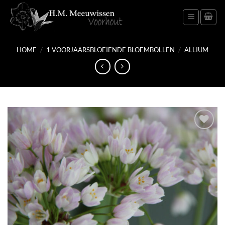
Ga
naar
inhoud
HOME
/
1 VOORJAARSBLOEIENDE BLOEMBOLLEN
/
ALLIUM
Toevoegen
aan
verlanglijst