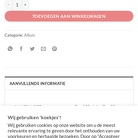
Allium roseum 'Grandiflorum' aantal
TOEVOEGEN AAN WINKELWAGEN
Categorie:
Allium
AANVULLENDE INFORMATIE
Per 100 stuks, Per 25
AANTAL PER
VERPAKKING
stuks
Wij gebruiken 'koekjes'!
Wij gebruiken cookies op onze website om u de meest
relevante ervaring te geven door het onthouden van uw
voorkeuren en herhaalde bezoeken. Door op "Accepteer