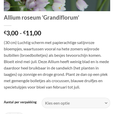
Allium roseum ‘Grandiflorum’
Prijsklasse:
3,00
-
11,00
€
€
€3,00
(30 cm) Luchtig scherm met papierachtige satijnroze
tot
bloempjes, waartussen vooral na hete zomers wijnrode
€11,00
bulbillen (broedbolletjes) als besjes tevoorschijn komen.
Bloeit eind mei-juli. Deze Allium heeft weinig blad en is mede
daardoor heel bruikbaar in de sandwich (het planten in
laagjes) op zonnige en droge grond. Plant ze dan op een plek
met gemengde bolletjes als crocussen, blauwe druifjes en
specietulpjes voor bloei van februari tot juli.
Aantal per verpakking