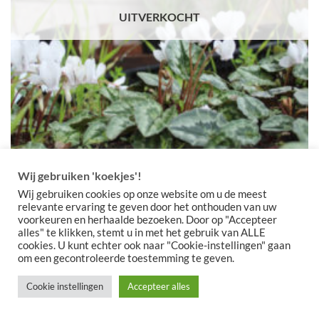
UITVERKOCHT
Wij gebruiken 'koekjes'!
Cyclamen hederifolium ‘Alba’
Wij gebruiken cookies op onze website om u de meest
Prijsklasse:
€
8,00
-
€
15,00
relevante ervaring te geven door het onthouden van uw
€8,00
voorkeuren en herhaalde bezoeken. Door op "Accepteer
tot
UITVERKOCHT
€15,00
alles" te klikken, stemt u in met het gebruik van ALLE
cookies. U kunt echter ook naar "Cookie-instellingen" gaan
om een gecontroleerde toestemming te geven.
Cookie instellingen
Accepteer alles
Copyright 2026 ©
Meeuwissen Voorhout