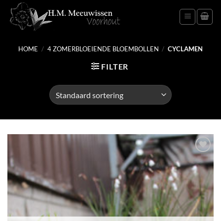
Ga
naar
inhoud
HOME
/
4 ZOMERBLOEIENDE BLOEMBOLLEN
/
CYCLAMEN
FILTER
Toevoegen
aan
verlanglijst