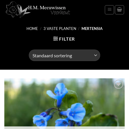
Ga
naar
inhoud
HOME
/
3 VASTE PLANTEN
/
MERTENSIA
FILTER
Toevoegen
aan
verlanglijst