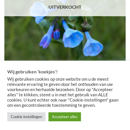
UITVERKOCHT
Wij gebruiken 'koekjes'!
Mertensia virginica
Wij gebruiken cookies op onze website om u de meest
Prijsklasse:
€
4,50
-
€
12,50
relevante ervaring te geven door het onthouden van uw
€4,50
voorkeuren en herhaalde bezoeken. Door op "Accepteer
tot
UITVERKOCHT
€12,50
alles" te klikken, stemt u in met het gebruik van ALLE
cookies. U kunt echter ook naar "Cookie-instellingen" gaan
om een gecontroleerde toestemming te geven.
Cookie instellingen
Accepteer alles
Copyright 2026 ©
Meeuwissen Voorhout