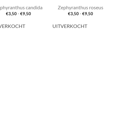
phyranthus candida
Zephyranthus roseus
Prijsklasse:
Prijsklasse:
€
3,50
-
€
9,50
€
3,50
-
€
9,50
€3,50
€3,50
tot
tot
€9,50
€9,50
VERKOCHT
UITVERKOCHT