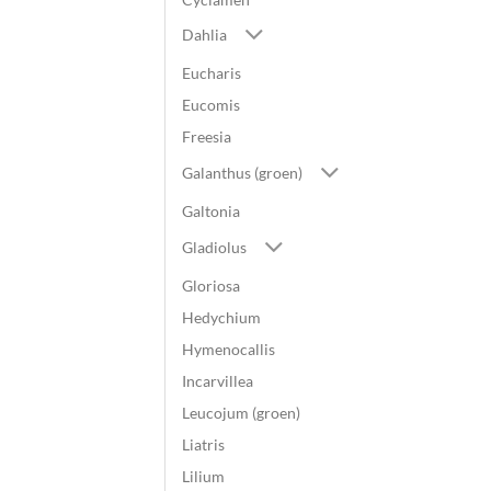
Dahlia
Eucharis
Eucomis
Freesia
Galanthus (groen)
Galtonia
Gladiolus
Gloriosa
Hedychium
Hymenocallis
Incarvillea
Leucojum (groen)
Liatris
Lilium