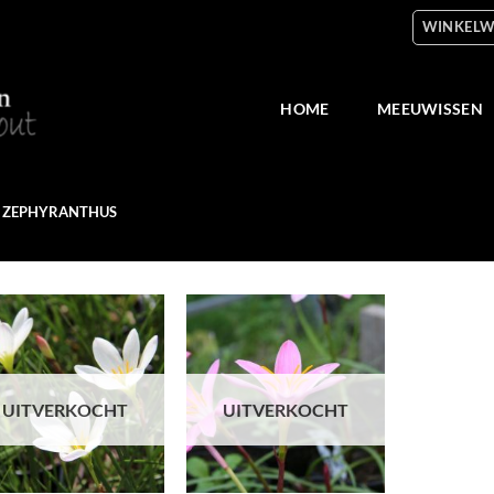
WINKELW
HOME
MEEUWISSEN
ZEPHYRANTHUS
Toevoegen
Toevoegen
aan
aan
verlanglijst
verlanglijst
UITVERKOCHT
UITVERKOCHT
+