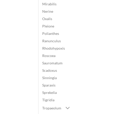
Mirabilis
Nerine
Oxalis
Pleione
Polianthes
Ranunculus
Rhodohypoxis
Roscoea
Sauromatum
Scadoxus
Sinningia
Sparaxis
Sprekelia
Tigridia
Tropaeolum