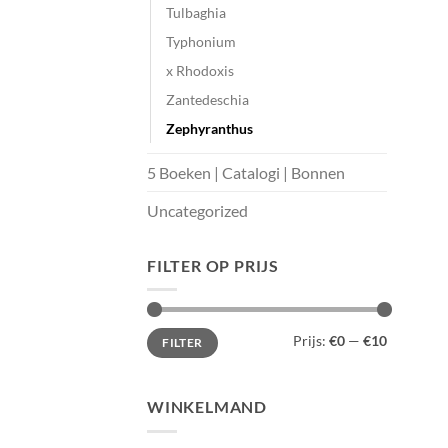
Tulbaghia
Typhonium
x Rhodoxis
Zantedeschia
Zephyranthus
5 Boeken | Catalogi | Bonnen
Uncategorized
FILTER OP PRIJS
Min.
Max.
Prijs:
€0
—
€10
FILTER
prijs
prijs
WINKELMAND