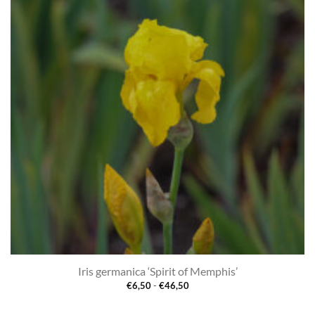
aan
verlanglijst
Iris germanica ‘Spirit of Memphis’
Prijsklasse:
€
6,50
-
€
46,50
€6,50
tot
€46,50