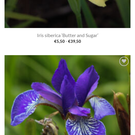
Iris siberica ‘Butter and Sugar’
Prijsklasse:
€
5,50
-
€
39,50
€5,50
tot
€39,50
Toevoegen
aan
verlanglijst