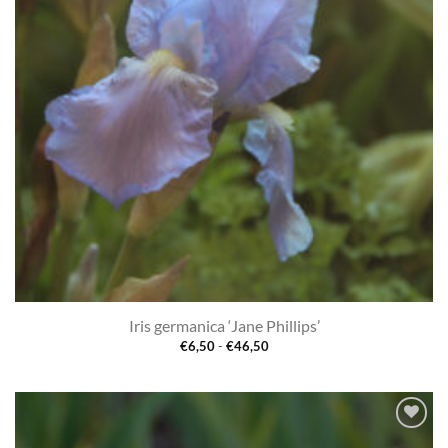
Iris germanica ‘Jane Phillips’
Prijsklasse:
€
6,50
-
€
46,50
€6,50
tot
€46,50
Toevoegen