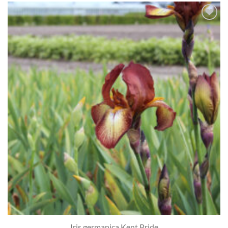
Toevoegen
aan
verlanglijst
Iris germanica Kent Pride