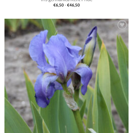
Prijsklasse:
€
6,50
-
€
46,50
€6,50
tot
€46,50
Toevoegen
aan
verlanglijst