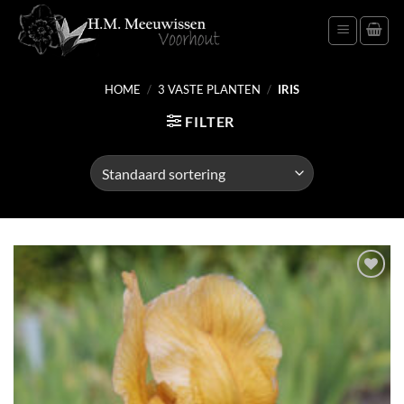
Ga
naar
inhoud
HOME
/
3 VASTE PLANTEN
/
IRIS
FILTER
Toevoegen
aan
verlanglijst