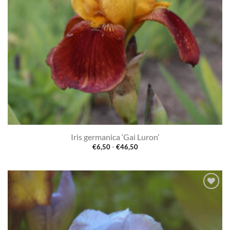
Iris germanica ‘Gai Luron’
Prijsklasse:
€
6,50
-
€
46,50
€6,50
tot
€46,50
Toevoegen
aan
verlanglijst