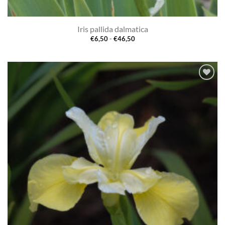
Iris pallida dalmatica
Prijsklasse:
€
6,50
-
€
46,50
€6,50
tot
€46,50
Toevoegen
aan
verlanglijst