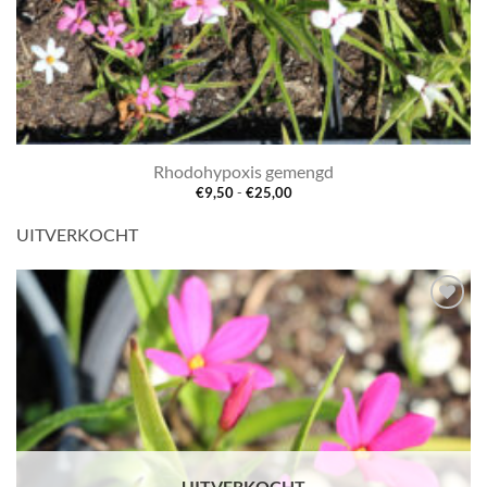
Rhodohypoxis gemengd
Prijsklasse:
€
9,50
-
€
25,00
€9,50
tot
UITVERKOCHT
€25,00
Toevoegen
aan
verlanglijst
UITVERKOCHT