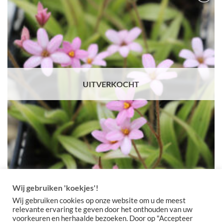
Toevoegen
aan
verlanglijst
UITVERKOCHT
Wij gebruiken 'koekjes'!
Wij gebruiken cookies op onze website om u de meest
x Rhodoxis ‘Little Pink Pet’
relevante ervaring te geven door het onthouden van uw
Prijsklasse:
€
5,50
-
€
10,00
voorkeuren en herhaalde bezoeken. Door op "Accepteer
€5,50