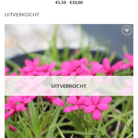
Prijsklasse:
€
5,50
-
€
10,00
€5,50
tot
UITVERKOCHT
€10,00
Toevoegen
aan
verlanglijst
UITVERKOCHT