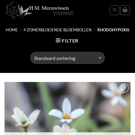
Ga
naar
inhoud
HOME
/
4 ZOMERBLOEIENDE BLOEMBOLLEN
/
RHODOHYPOXIS
FILTER
Toevoegen
aan
verlanglijst