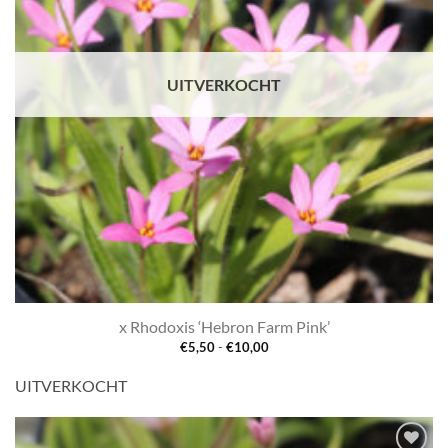
UITVERKOCHT
x Rhodoxis ‘Hebron Farm Pink’
Prijsklasse:
€
5,50
-
€
10,00
€5,50
tot
UITVERKOCHT
€10,00