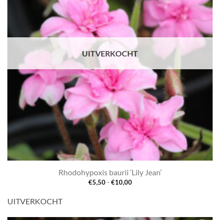
UITVERKOCHT
Rhodohypoxis baurii ‘Lily Jean’
Prijsklasse:
€
5,50
-
€
10,00
€5,50
tot
UITVERKOCHT
€10,00