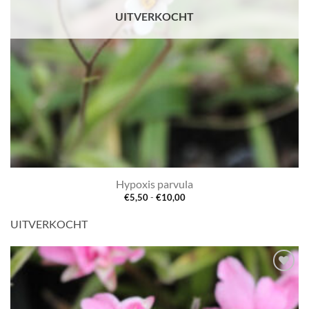
UITVERKOCHT
Hypoxis parvula
Prijsklasse:
€
5,50
-
€
10,00
€5,50
tot
UITVERKOCHT
€10,00
Toevoegen
aan
verlanglijst