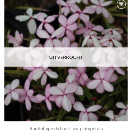
Toevoegen
aan
verlanglijst
UITVERKOCHT
Rhodohypoxis baurii var platypetala