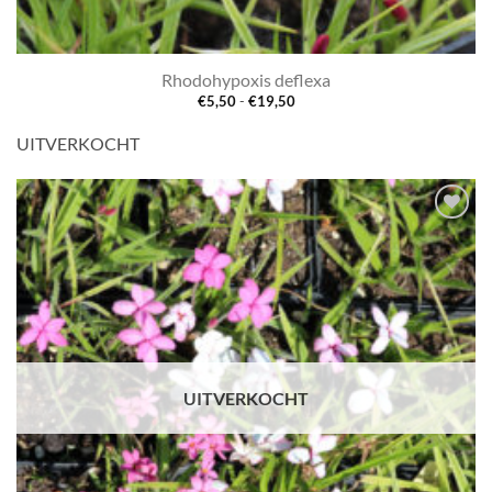
Rhodohypoxis deflexa
Prijsklasse:
€
5,50
-
€
19,50
€5,50
tot
UITVERKOCHT
€19,50
Toevoegen
aan
verlanglijst
UITVERKOCHT