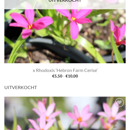
x Rhodoxis ‘Hebron Farm Cerise’
Prijsklasse:
€
5,50
-
€
10,00
€5,50
tot
UITVERKOCHT
€10,00
Toevoegen
aan
verlanglijst