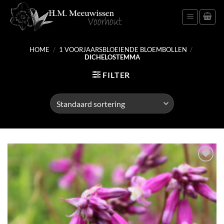
Ga
naar
inhoud
HOME
/
1 VOORJAARSBLOEIENDE BLOEMBOLLEN
/
DICHELOSTEMMA
FILTER
Toevoegen
aan
verlanglijst