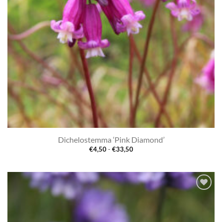
Dichelostemma ‘Pink Diamond’
Prijsklasse:
€
4,50
-
€
33,50
€4,50
tot
€33,50
Toevoegen
aan
verlanglijst