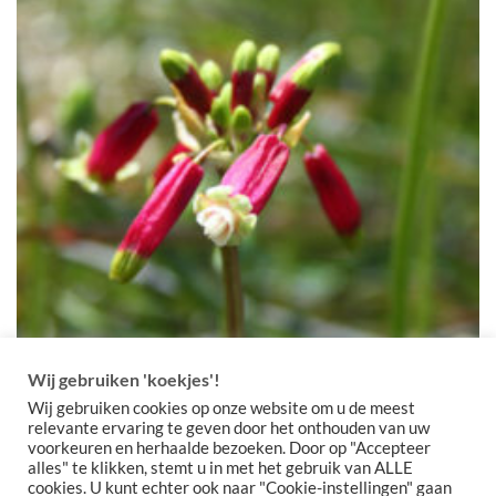
Toevoegen
aan
verlanglijst
Wij gebruiken 'koekjes'!
Wij gebruiken cookies op onze website om u de meest
relevante ervaring te geven door het onthouden van uw
Dichelostemma ida-maia
voorkeuren en herhaalde bezoeken. Door op "Accepteer
Prijsklasse:
€
4,00
-
€
30,00
alles" te klikken, stemt u in met het gebruik van ALLE
€4,00
cookies. U kunt echter ook naar "Cookie-instellingen" gaan
tot