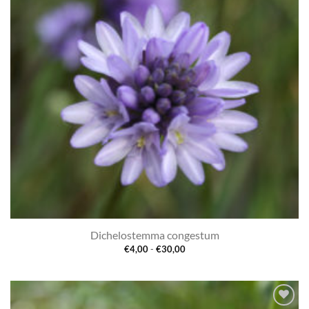
Dichelostemma congestum
Prijsklasse:
€
4,00
-
€
30,00
€4,00
tot
€30,00