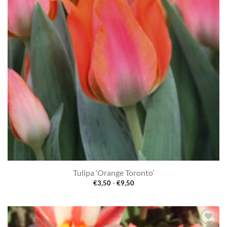
Tulipa ‘Orange Toronto’
Prijsklasse:
€
3,50
-
€
9,50
€3,50
tot
€9,50