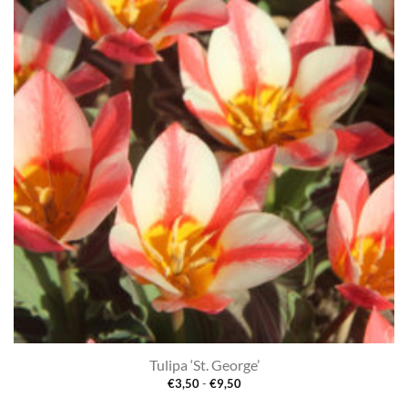
Toevoegen
aan
verlanglijst
Tulipa ‘St. George’
Prijsklasse:
€
3,50
-
€
9,50
€3,50
tot