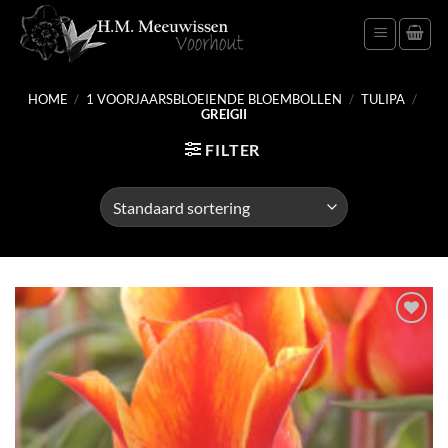
Ga
naar
inhoud
HOME
/
1 VOORJAARSBLOEIENDE BLOEMBOLLEN
/
TULIPA
/
GREIGII
FILTER
Toevoegen
aan
verlanglijst