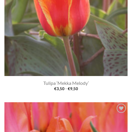
Tulipa ‘Mekka Melody’
Prijsklasse:
€
3,50
-
€
9,50
€3,50
tot
€9,50
Toevoegen
aan
verlanglijst