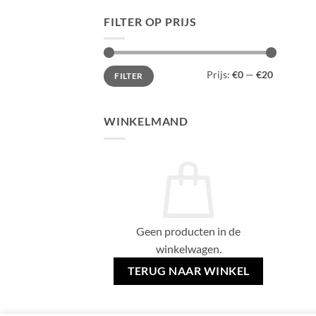
FILTER OP PRIJS
Min.
Max.
Prijs:
€0
—
€20
FILTER
prijs
prijs
WINKELMAND
Geen producten in de
winkelwagen.
TERUG NAAR WINKEL