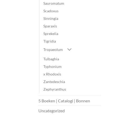
Sauromatum
Scadoxus
Sinningia
Sparaxis
Sprekelia
Tigridia
Tropaeolum
Tulbaghia
Typhonium
x Rhodoxis
Zantedeschia
Zephyranthus
5 Boeken | Catalogi | Bonnen
Uncategorized