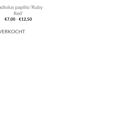
adiolus papilio ‘Ruby
Red’
Prijsklasse:
€
7,00
-
€
12,50
€7,00
tot
€12,50
VERKOCHT