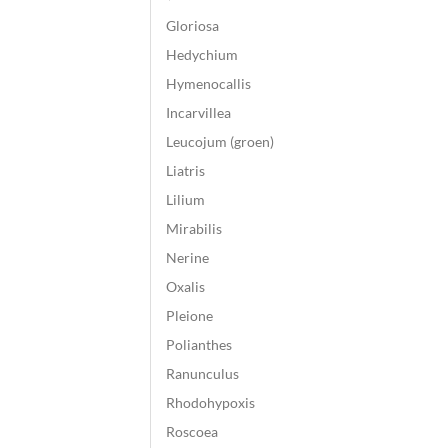
Gloriosa
Hedychium
Hymenocallis
Incarvillea
Leucojum (groen)
Liatris
Lilium
Mirabilis
Nerine
Oxalis
Pleione
Polianthes
Ranunculus
Rhodohypoxis
Roscoea