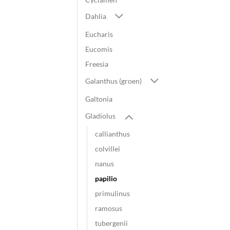
Dahlia
Eucharis
Eucomis
Freesia
Galanthus (groen)
Galtonia
Gladiolus
callianthus
colvillei
nanus
papilio
primulinus
ramosus
tubergenii