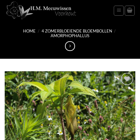
Ga
naar
inhoud
HOME
/
4 ZOMERBLOEIENDE BLOEMBOLLEN
/
AMORPHOPHALLUS
Toevoegen
aan
verlanglijst