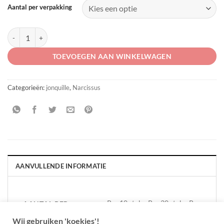
Aantal per verpakking
Narcissus 'Life' aantal
TOEVOEGEN AAN WINKELWAGEN
Categorieën:
jonquille
,
Narcissus
AANVULLENDE INFORMATIE
Per 10 stuks, Per 30 stuks, Per
AANTAL PER
VERPAKKING
5 stuks
Wij gebruiken 'koekjes'!