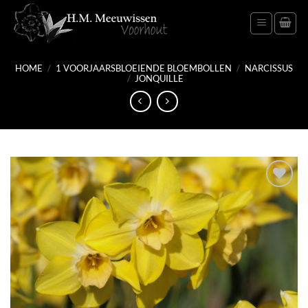
Ga
naar
inhoud
HOME
/
1 VOORJAARSBLOEIENDE BLOEMBOLLEN
/
NARCISSUS
/
JONQUILLE
Toevoegen
aan
verlanglijst