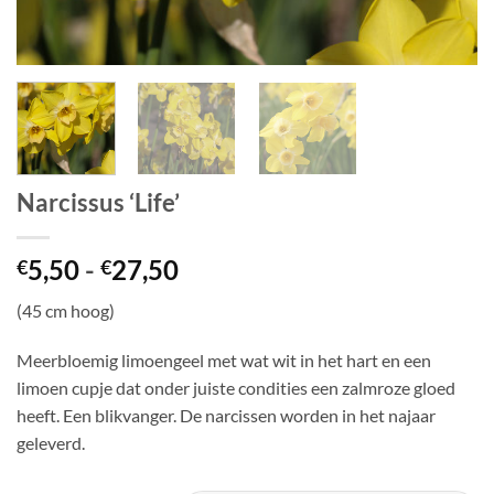
Narcissus ‘Life’
Prijsklasse:
5,50
-
27,50
€
€
€5,50
(45 cm hoog)
tot
€27,50
Meerbloemig limoengeel met wat wit in het hart en een
limoen cupje dat onder juiste condities een zalmroze gloed
heeft. Een blikvanger. De narcissen worden in het najaar
geleverd.