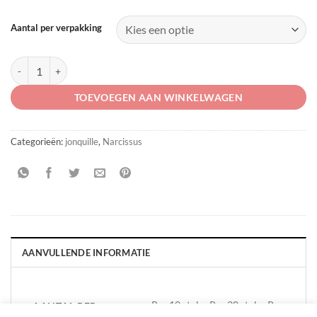
Aantal per verpakking
Narcissus 'Bunting' aantal
TOEVOEGEN AAN WINKELWAGEN
Categorieën:
jonquille
,
Narcissus
AANVULLENDE INFORMATIE
Per 10 stuks, Per 30 stuks, Per
AANTAL PER
VERPAKKING