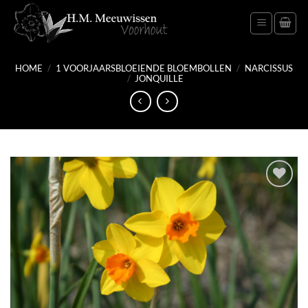
Ga
naar
inhoud
HOME
/
1 VOORJAARSBLOEIENDE BLOEMBOLLEN
/
NARCISSUS
/
JONQUILLE
Toevoegen
aan
verlanglijst