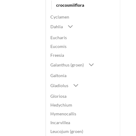
crocosmiiflora
Cyclamen
Dahlia
Eucharis
Eucomis
Freesia
Galanthus (groen)
Galtonia
Gladiolus
Gloriosa
Hedychium
Hymenocallis
Incarvillea
Leucojum (groen)