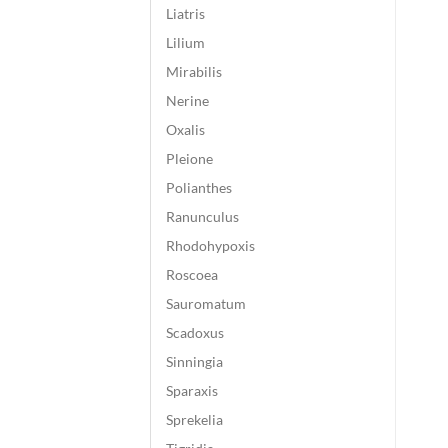
Liatris
Lilium
Mirabilis
Nerine
Oxalis
Pleione
Polianthes
Ranunculus
Rhodohypoxis
Roscoea
Sauromatum
Scadoxus
Sinningia
Sparaxis
Sprekelia