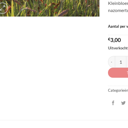
Kleinbloe
nazomertu
Aantal per 
€
3,00
Uitverkocht
Crocosmia '
Categorieë