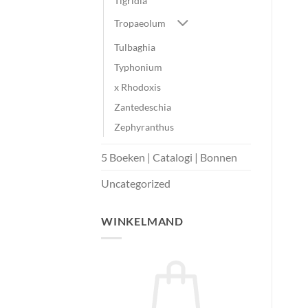
Tigridia
Tropaeolum
Tulbaghia
Typhonium
x Rhodoxis
Zantedeschia
Zephyranthus
5 Boeken | Catalogi | Bonnen
Uncategorized
WINKELMAND