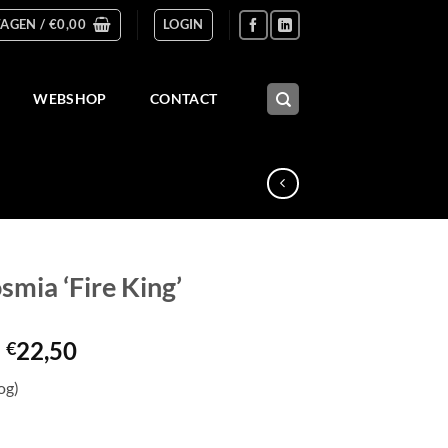
AGEN /
€
0,00
LOGIN
WEBSHOP
CONTACT
smia ‘Fire King’
Prijsklasse:
-
22,50
€
€3,00
og)
tot
€22,50