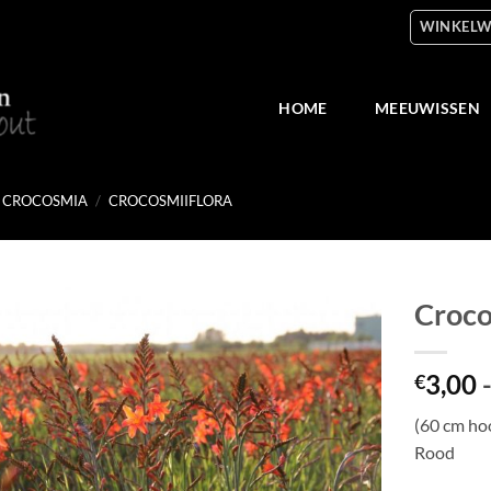
WINKELW
HOME
MEEUWISSEN
CROCOSMIA
/
CROCOSMIIFLORA
Croco
Toevoegen
3,00
aan
€
verlanglijst
(60 cm ho
Rood