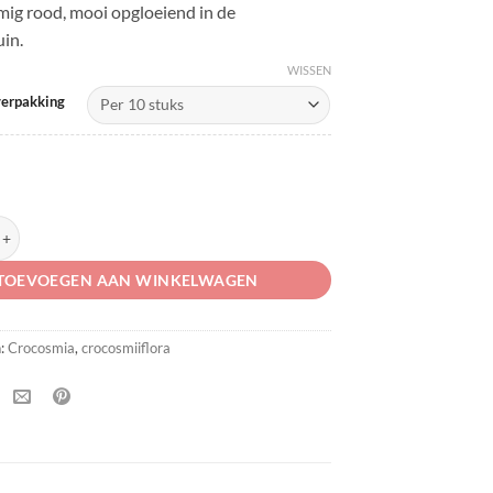
mig rood, mooi opgloeiend in de
in.
WISSEN
verpakking
Fire King' aantal
TOEVOEGEN AAN WINKELWAGEN
n:
Crocosmia
,
crocosmiiflora