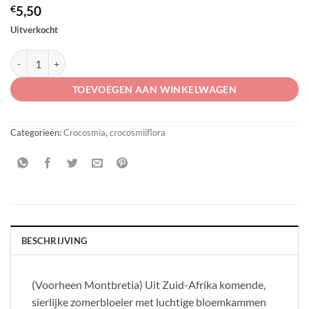
€
5,50
Uitverkocht
Crocosmia 'Columbus' aantal
TOEVOEGEN AAN WINKELWAGEN
Categorieën:
Crocosmia
,
crocosmiiflora
BESCHRIJVING
(Voorheen Montbretia) Uit Zuid-Afrika komende,
sierlijke zomerbloeier met luchtige bloemkammen