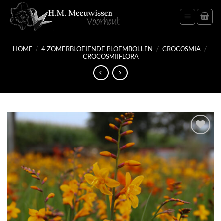
Ga
naar
inhoud
HOME
/
4 ZOMERBLOEIENDE BLOEMBOLLEN
/
CROCOSMIA
/
CROCOSMIIFLORA
Toevoegen
aan
verlanglijst