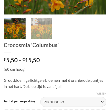
Crocosmia ‘Columbus’
Prijsklasse:
5,50
-
15,50
€
€
€5,50
(60 cm hoog)
tot
€15,50
Grootbloemige lichtgele bloemen met 6 oranjerode puntjes
in het hart. De bloeitijd is vanaf juli.
WISSEN
Aantal per verpakking