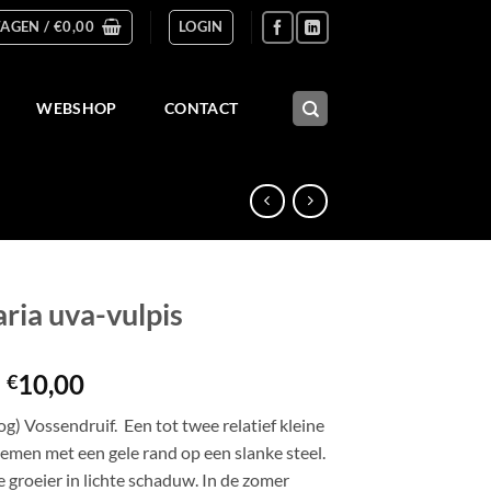
AGEN /
€
0,00
LOGIN
WEBSHOP
CONTACT
laria uva-vulpis
Prijsklasse:
-
10,00
€
€4,50
g) Vossendruif. Een tot twee relatief kleine
tot
emen met een gele rand op een slanke steel.
€10,00
 groeier in lichte schaduw. In de zomer