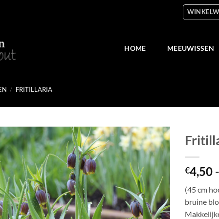
WINKELW
HOME
MEEUWISSEN
EN
/
FRITILLARIA
Fritil
Toevoegen
4,50
aan
€
verlanglijst
(45 cm hoo
bruine blo
Makkelijke