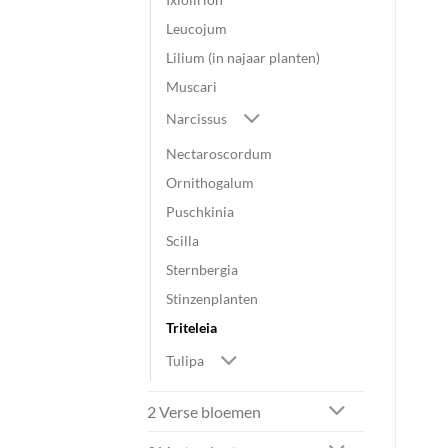
Leucojum
Lilium (in najaar planten)
Muscari
Narcissus
Nectaroscordum
Ornithogalum
Puschkinia
Scilla
Sternbergia
Stinzenplanten
Triteleia
Tulipa
2 Verse bloemen