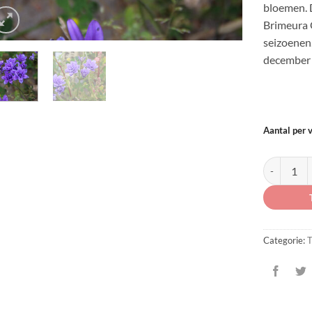
bloemen. D
Brimeura 
seizoenen
december 
Aantal per 
Triteleia la
Categorie:
T