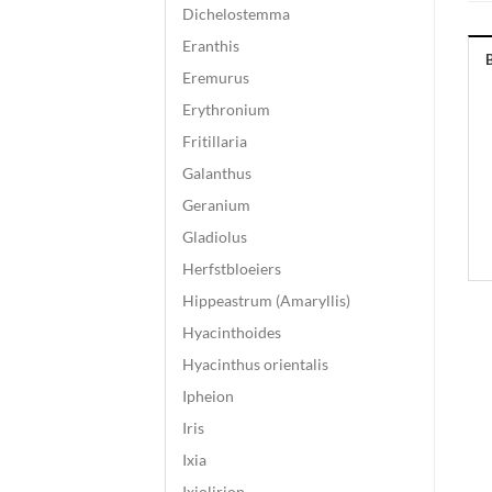
Dichelostemma
Eranthis
Eremurus
Erythronium
Fritillaria
Galanthus
Geranium
Gladiolus
Herfstbloeiers
Hippeastrum (Amaryllis)
Hyacinthoides
Hyacinthus orientalis
Ipheion
Iris
Ixia
Ixiolirion