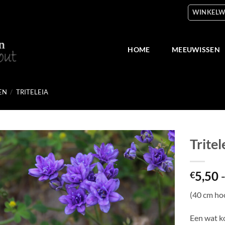
WINKELW
HOME
MEEUWISSEN
EN
/
TRITELEIA
Tritel
Toevoegen
5,50
aan
€
verlanglijst
(40 cm ho
Een wat ko