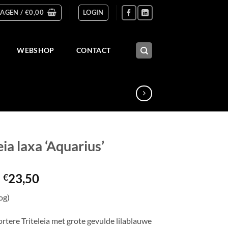
AGEN /
€
0,00
LOGIN
WEBSHOP
CONTACT
eia laxa ‘Aquarius’
Prijsklasse:
-
23,50
€
€5,50
og)
tot
€23,50
rtere Triteleia met grote gevulde lilablauwe