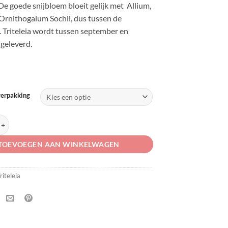
e goede snijbloem bloeit gelijk met Allium,
Ornithogalum Sochii, dus tussen de
. Triteleia wordt tussen september en
geleverd.
verpakking
xa 'Aquarius' aantal
TOEVOEGEN AAN WINKELWAGEN
riteleia