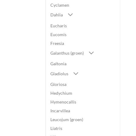
Cyclamen
Dahlia
Eucharis
Eucomis
Freesia
Galanthus (groen)
Galtonia
Gladiolus
Gloriosa
Hedychium
Hymenocallis
Incarvillea
Leucojum (groen)
Liatris