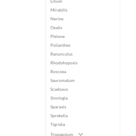
Lilium
Mirabilis
Nerine
Oxalis
Pleione
Polianthes
Ranunculus
Rhodohypoxis
Roscoea
Sauromatum
Scadoxus
Sinningia
Sparaxis
Sprekelia
Tigridia
Tropaeolum