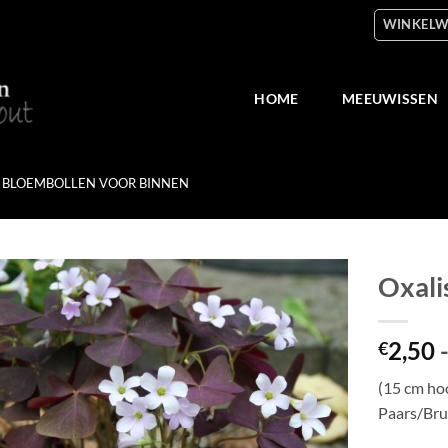
WINKELW
HOME
MEEUWISSEN
BLOEMBOLLEN VOOR BINNEN
Oxalis
Toevoegen
2,50
aan
€
verlanglijst
(15 cm ho
Paars/Bru