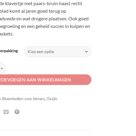
e klavertje met paars-bruin haast recht
blad komt al jaren goed terug op
aduwde en wat drogere plaatsen. Ook goed
egroeiing en een geheid succes in kuipen en
askets.
verpakking
ngularis aantal
TOEVOEGEN AAN WINKELWAGEN
n:
Bloembollen voor binnen
,
Oxalis