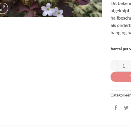
Dit bekend
afgeknipt 
halfbesch
als onderb
hanging b
Aantal per 
Oxalis tria
Categorieë