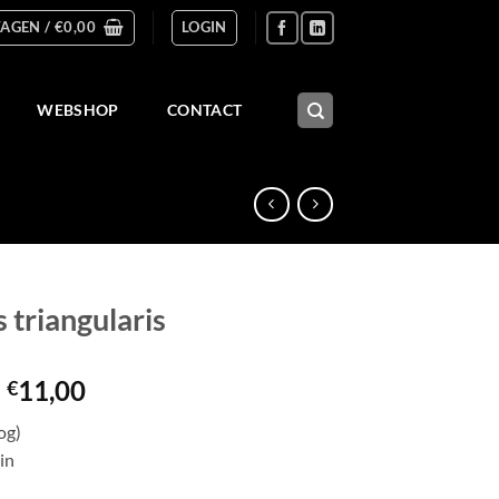
AGEN /
€
0,00
LOGIN
WEBSHOP
CONTACT
 triangularis
Prijsklasse:
-
11,00
€
€2,50
og)
tot
in
€11,00