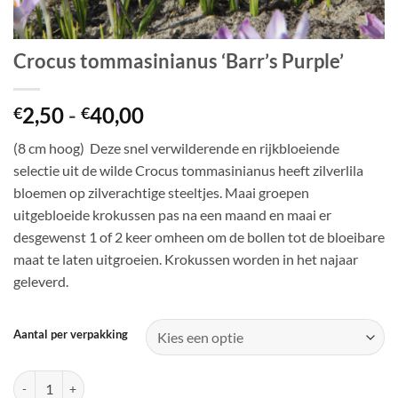
Crocus tommasinianus ‘Barr’s Purple’
Prijsklasse:
2,50
-
40,00
€
€
€2,50
(8 cm hoog) Deze snel verwilderende en rijkbloeiende
tot
selectie uit de wilde Crocus tommasinianus heeft zilverlila
€40,00
bloemen op zilverachtige steeltjes. Maai groepen
uitgebloeide krokussen pas na een maand en maai er
desgewenst 1 of 2 keer omheen om de bollen tot de bloeibare
maat te laten uitgroeien. Krokussen worden in het najaar
geleverd.
Aantal per verpakking
Crocus tommasinianus 'Barr's Purple' aantal