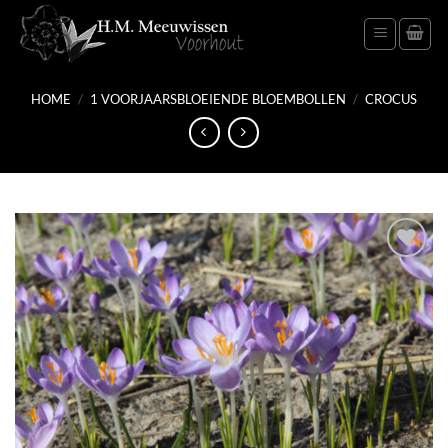
Ga
naar
inhoud
HOME
/
1 VOORJAARSBLOEIENDE BLOEMBOLLEN
/
CROCUS
Toevoegen
aan
verlanglijst