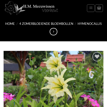
Ga
naar
inhoud
HOME
/
4 ZOMERBLOEIENDE BLOEMBOLLEN
/
HYMENOCALLIS
Toevoegen
aan
verlanglijst