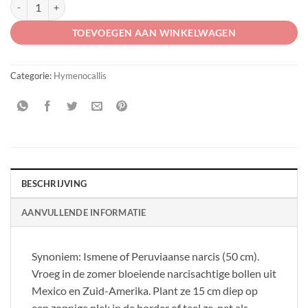
Hymenocallis 'Sulphur Queen' aantal
TOEVOEGEN AAN WINKELWAGEN
Categorie:
Hymenocallis
BESCHRIJVING
AANVULLENDE INFORMATIE
Synoniem: Ismene of Peruviaanse narcis (50 cm).
Vroeg in de zomer bloeiende narcisachtige bollen uit
Mexico en Zuid-Amerika. Plant ze 15 cm diep op
een zonnige plek in de border of teel ze, net als