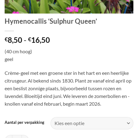
Hymenocallis ‘Sulphur Queen’
Prijsklasse:
8,50
-
16,50
€
€
€8,50
(40 cm hoog)
tot
geel
€16,50
Crème-geel met een groene ster in het hart en een heerlijke
citrusgeur. Al bekend sinds 1830. Plant ze vanaf eind april op
een beslist zonnige plaats, bijvoorbeeld tussen rozen en
lavendel. Bloeitijd eind juni. We leveren de zomerbollen en -
knollen vanaf eind februari, begin maart 2026.
Aantal per verpakking