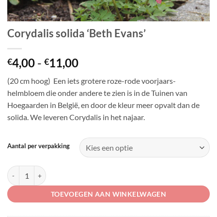
Corydalis solida ‘Beth Evans’
Prijsklasse:
4,00
-
11,00
€
€
€4,00
(20 cm hoog) Een iets grotere roze-rode voorjaars-
tot
helmbloem die onder andere te zien is in de Tuinen van
€11,00
Hoegaarden in België, en door de kleur meer opvalt dan de
solida. We leveren Corydalis in het najaar.
Aantal per verpakking
Corydalis solida 'Beth Evans' aantal
TOEVOEGEN AAN WINKELWAGEN