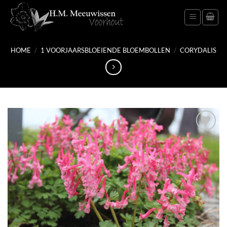
Ga
naar
inhoud
HOME
/
1 VOORJAARSBLOEIENDE BLOEMBOLLEN
/
CORYDALIS
Toevoegen
aan
verlanglijst