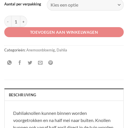
Aantal per verpakking
Dahlia 'Rock Star' aantal
TOEVOEGEN AAN WINKELWAGEN
Categorieën:
Anemoonbloemig
,
Dahlia
BESCHRIJVING
Dahliaknollen kunnen binnen worden
voorgetrokken en na half mei naar buiten. Knollen
kunnen ook vanaf half april direct in de tuin worden