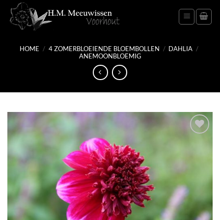
Ga
naar
inhoud
HOME
/
4 ZOMERBLOEIENDE BLOEMBOLLEN
/
DAHLIA
/
ANEMOONBLOEMIG
Toevoegen
aan
verlanglijst