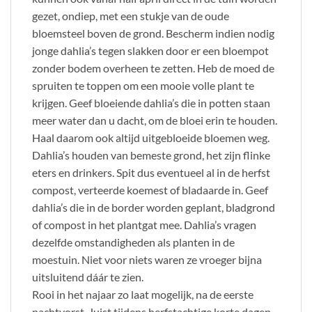
gezet, ondiep, met een stukje van de oude
bloemsteel boven de grond. Bescherm indien nodig
jonge dahlia’s tegen slakken door er een bloempot
zonder bodem overheen te zetten. Heb de moed de
spruiten te toppen om een mooie volle plant te
krijgen. Geef bloeiende dahlia’s die in potten staan
meer water dan u dacht, om de bloei erin te houden.
Haal daarom ook altijd uitgebloeide bloemen weg.
Dahlia’s houden van bemeste grond, het zijn flinke
eters en drinkers. Spit dus eventueel al in de herfst
compost, verteerde koemest of bladaarde in. Geef
dahlia’s die in de border worden geplant, bladgrond
of compost in het plantgat mee. Dahlia’s vragen
dezelfde omstandigheden als planten in de
moestuin. Niet voor niets waren ze vroeger bijna
uitsluitend dáár te zien.
Rooi in het najaar zo laat mogelijk, na de eerste
nachtvorst. Juist tijdens herfstachtige korte dagen