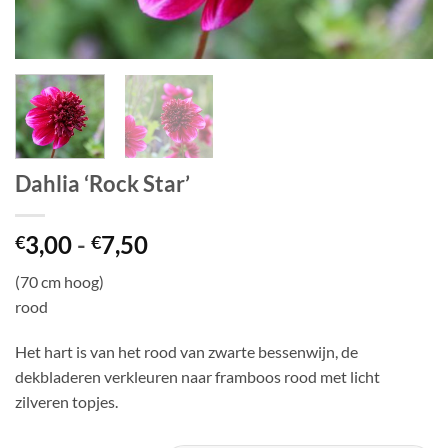
Dahlia ‘Rock Star’
Prijsklasse:
3,00
-
7,50
€
€
€3,00
(70 cm hoog)
tot
rood
€7,50
Het hart is van het rood van zwarte bessenwijn, de
dekbladeren verkleuren naar framboos rood met licht
zilveren topjes.