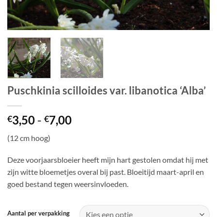
Puschkinia scilloides var. libanotica ‘Alba’
Prijsklasse:
3,50
-
7,00
€
€
€3,50
(12 cm hoog)
tot
€7,00
Deze voorjaarsbloeier heeft mijn hart gestolen omdat hij met
zijn witte bloemetjes overal bij past. Bloeitijd maart-april en
goed bestand tegen weersinvloeden.
Aantal per verpakking