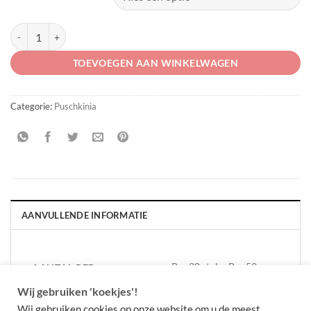
Puschkinia scilloides var. libanotica 'Alba' aantal
TOEVOEGEN AAN WINKELWAGEN
Categorie:
Puschkinia
AANVULLENDE INFORMATIE
Per 20 stuks, Per 50
AANTAL PER
VERPAKKING
stuks
Wij gebruiken 'koekjes'!
Wij gebruiken cookies op onze website om u de meest