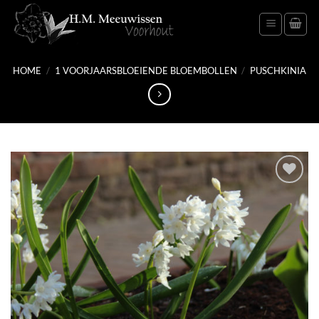
Ga
naar
inhoud
HOME
/
1 VOORJAARSBLOEIENDE BLOEMBOLLEN
/
PUSCHKINIA
Toevoegen
aan
verlanglijst