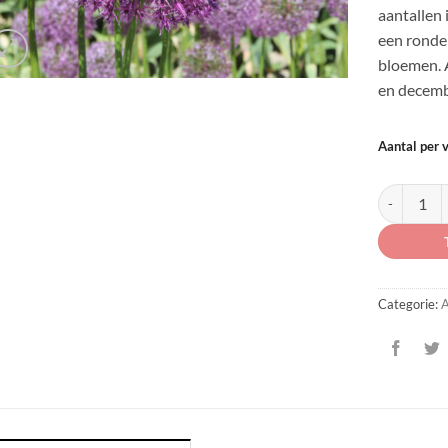
aantallen 
een ronde
bloemen. 
en decemb
Aantal per 
Allium 'Pur
Categorie:
A