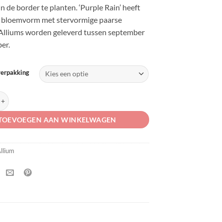
in de border te planten. ‘Purple Rain’ heeft
 bloemvorm met stervormige paarse
Alliums worden geleverd tussen september
er.
verpakking
ple Rain' aantal
TOEVOEGEN AAN WINKELWAGEN
llium