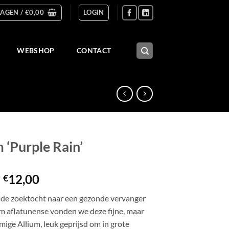
AGEN /
€
0,00
LOGIN
WEBSHOP
CONTACT
 ‘Purple Rain’
Prijsklasse:
-
12,00
€
€4,50
n de zoektocht naar een gezonde vervanger
tot
um aflatunense vonden we deze fijne, maar
€12,00
ige Allium, leuk geprijsd om in grote