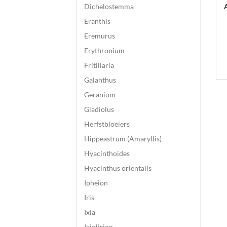
Dichelostemma
Eranthis
Eremurus
Erythronium
Fritillaria
Galanthus
Geranium
Gladiolus
Herfstbloeiers
Hippeastrum (Amaryllis)
Hyacinthoides
Hyacinthus orientalis
Ipheion
Iris
Ixia
Ixiolirion