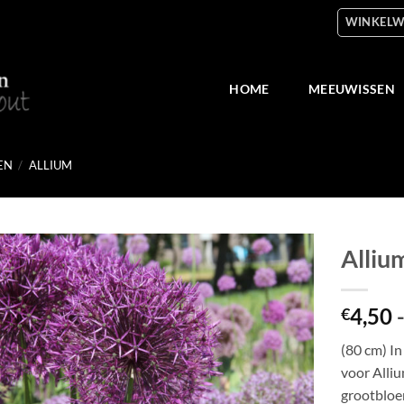
WINKELW
HOME
MEEUWISSEN
EN
/
ALLIUM
Allium
Toevoegen
4,50
aan
€
verlanglijst
(80 cm) I
voor Alli
grootbloem