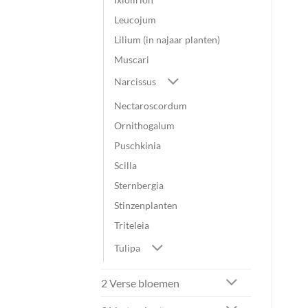
Leucojum
Lilium (in najaar planten)
Muscari
Narcissus
Nectaroscordum
Ornithogalum
Puschkinia
Scilla
Sternbergia
Stinzenplanten
Triteleia
Tulipa
2 Verse bloemen