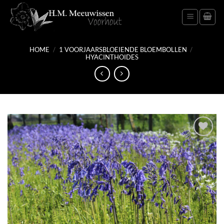
Ga
naar
inhoud
HOME
/
1 VOORJAARSBLOEIENDE BLOEMBOLLEN
/
HYACINTHOIDES
Toevoegen
aan
verlanglijst