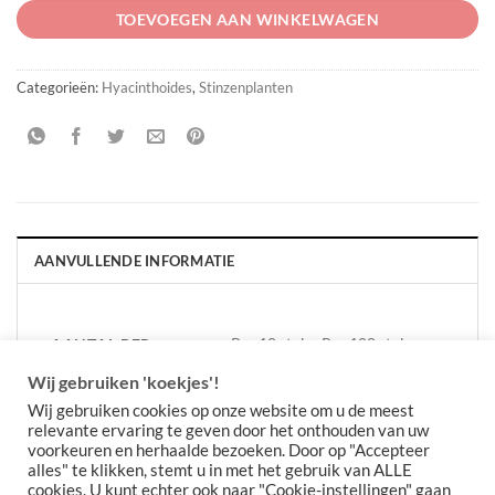
TOEVOEGEN AAN WINKELWAGEN
Categorieën:
Hyacinthoides
,
Stinzenplanten
AANVULLENDE INFORMATIE
Per 10 stuks, Per 100 stuks,
AANTAL PER
VERPAKKING
Per 30 stuks
Wij gebruiken 'koekjes'!
Wij gebruiken cookies op onze website om u de meest
relevante ervaring te geven door het onthouden van uw
voorkeuren en herhaalde bezoeken. Door op "Accepteer
alles" te klikken, stemt u in met het gebruik van ALLE
cookies. U kunt echter ook naar "Cookie-instellingen" gaan