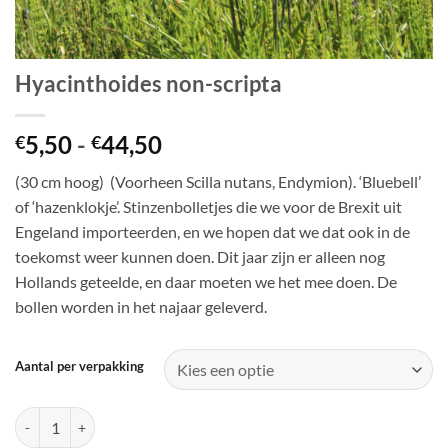
Hyacinthoides non-scripta
Prijsklasse:
5,50
-
44,50
€
€
€5,50
(30 cm hoog) (Voorheen Scilla nutans, Endymion). ‘Bluebell’
tot
of ‘hazenklokje’. Stinzenbolletjes die we voor de Brexit uit
€44,50
Engeland importeerden, en we hopen dat we dat ook in de
toekomst weer kunnen doen. Dit jaar zijn er alleen nog
Hollands geteelde, en daar moeten we het mee doen. De
bollen worden in het najaar geleverd.
Aantal per verpakking
Hyacinthoides non-scripta aantal