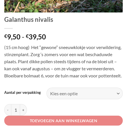
Galanthus nivalis
Prijsklasse:
9,50
-
39,50
€
€
€9,50
(15 cm hoog) Het “gewone” sneeuwklokje voor verwildering,
tot
stinzenplant. Zorg ‘s zomers voor een wat beschaduwde
€39,50
plaats. Plant dikke pollen steeds tijdens of na de bloei uit –
kan ook vanaf augustus – om ze vlugger te vermeerderen.
Bloeibare bolmaat 6, voor de tuin maar ook voor pottenteelt.
Aantal per verpakking
Galanthus nivalis aantal
TOEVOEGEN AAN WINKELWAGEN