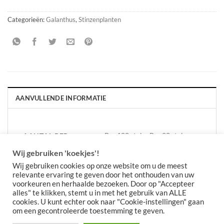
Categorieën:
Galanthus
,
Stinzenplanten
AANVULLENDE INFORMATIE
Per 100 stuks, Per 20 stuks,
AANTAL PER
VERPAKKING
Per 50 stuks
Wij gebruiken 'koekjes'!
Wij gebruiken cookies op onze website om u de meest
relevante ervaring te geven door het onthouden van uw
voorkeuren en herhaalde bezoeken. Door op "Accepteer
alles" te klikken, stemt u in met het gebruik van ALLE
cookies. U kunt echter ook naar "Cookie-instellingen" gaan
om een gecontroleerde toestemming te geven.