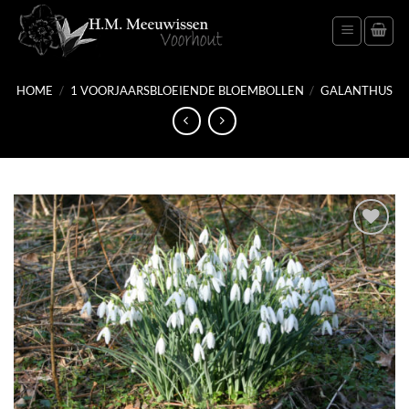
Ga
naar
inhoud
HOME
/
1 VOORJAARSBLOEIENDE BLOEMBOLLEN
/
GALANTHUS
Toevoegen
aan
verlanglijst