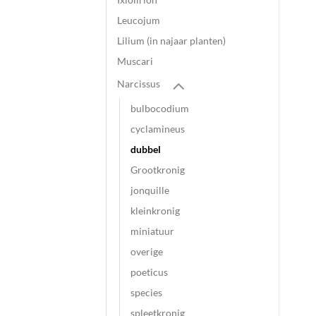
Leucojum
Lilium (in najaar planten)
Muscari
Narcissus
bulbocodium
cyclamineus
dubbel
Grootkronig
jonquille
kleinkronig
miniatuur
overige
poeticus
species
spleetkronig