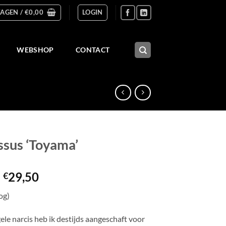
AGEN /
€
0,00
LOGIN
WEBSHOP
CONTACT
ssus ‘Toyama’
Prijsklasse:
-
29,50
€
€5,50
og)
tot
€29,50
le narcis heb ik destijds aangeschaft voor