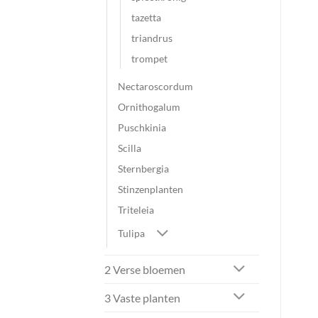
tazetta
triandrus
trompet
Nectaroscordum
Ornithogalum
Puschkinia
Scilla
Sternbergia
Stinzenplanten
Triteleia
Tulipa
2 Verse bloemen
3 Vaste planten