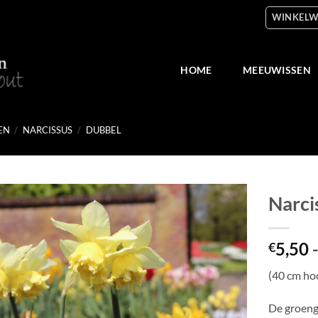
WINKELW
HOME
MEEUWISSEN
EN
/
NARCISSUS
/
DUBBEL
Narci
Toevoegen
5,50
aan
€
verlanglijst
(40 cm ho
De groenge