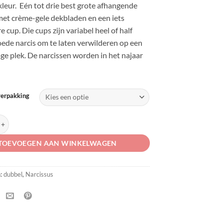
leur. Eén tot drie best grote afhangende
et crème-gele dekbladen en een iets
 cup. Die cups zijn variabel heel of half
oede narcis om te laten verwilderen op een
oge plek. De narcissen worden in het najaar
verpakking
Toyama' aantal
TOEVOEGEN AAN WINKELWAGEN
n:
dubbel
,
Narcissus