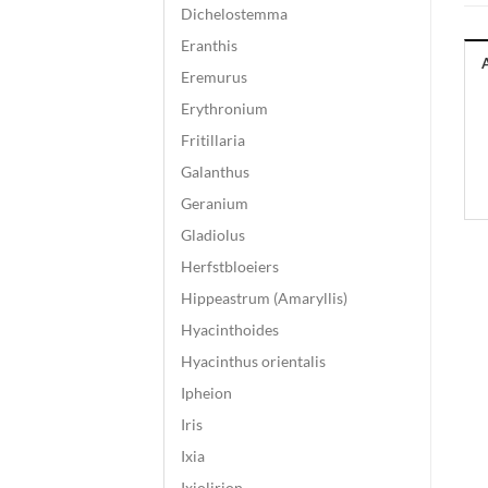
Dichelostemma
Eranthis
Eremurus
Erythronium
Fritillaria
Galanthus
Geranium
Gladiolus
Herfstbloeiers
Hippeastrum (Amaryllis)
Hyacinthoides
Hyacinthus orientalis
Ipheion
Iris
Ixia
Ixiolirion