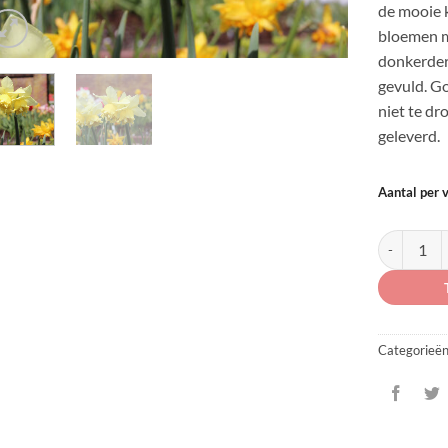
de mooie k
bloemen m
donkerdere
gevuld. G
niet te dr
geleverd.
Aantal per 
Narcissus '
Categorieë