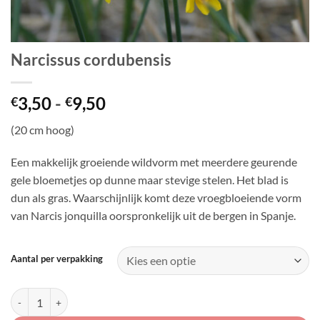
Narcissus cordubensis
Prijsklasse:
3,50
-
9,50
€
€
€3,50
(20 cm hoog)
tot
€9,50
Een makkelijk groeiende wildvorm met meerdere geurende
gele bloemetjes op dunne maar stevige stelen. Het blad is
dun als gras. Waarschijnlijk komt deze vroegbloeiende vorm
van Narcis jonquilla oorspronkelijk uit de bergen in Spanje.
Aantal per verpakking
Narcissus cordubensis aantal