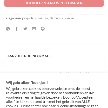
TOEVOEGEN AAN WINKELWAGEN
Categorieën:
jonquille
,
miniatuur
,
Narcissus
,
species
AANVULLENDE INFORMATIE
Per 10 stuks, Per 30
AANTAL PER
VERPAKKING
stuks
Wij gebruiken 'koekjes'!
Wij gebruiken cookies op onze website om u de meest
relevante ervaring te geven door het onthouden van uw
voorkeuren en herhaalde bezoeken. Door op "Accepteer
alles" te klikken, stemt u in met het gebruik van ALLE
cookies. U kunt echter ook naar "Cookie-instellingen" gaan