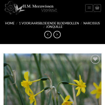
Ga
naar
inhoud
HOME
/
1 VOORJAARSBLOEIENDE BLOEMBOLLEN
/
NARCISSUS
/
JONQUILLE
Toevoegen
aan
verlanglijst