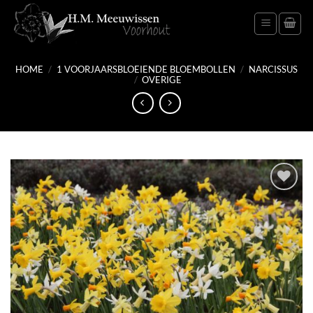
Ga
naar
inhoud
HOME
/
1 VOORJAARSBLOEIENDE BLOEMBOLLEN
/
NARCISSUS
/
OVERIGE
Toevoegen
aan
verlanglijst