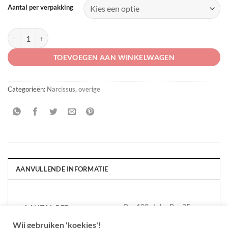
Aantal per verpakking
Narcissus botanische mix aantal
TOEVOEGEN AAN WINKELWAGEN
Categorieën:
Narcissus
,
overige
AANVULLENDE INFORMATIE
Per 100 stuks, Per 25
AANTAL PER
VERPAKKING
stuks
Wij gebruiken 'koekjes'!