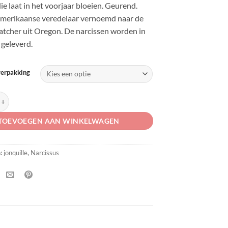
e laat in het voorjaar bloeien. Geurend.
merikaanse veredelaar vernoemd naar de
catcher uit Oregon. De narcissen worden in
 geleverd.
verpakking
Flycatcher' aantal
TOEVOEGEN AAN WINKELWAGEN
n:
jonquille
,
Narcissus