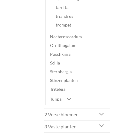
tazetta
triandrus
trompet
Nectaroscordum
Ornithogalum
Puschkinia
Scilla
Sternbergia
Stinzenplanten
Triteleia
Tulipa
2 Verse bloemen
3 Vaste planten