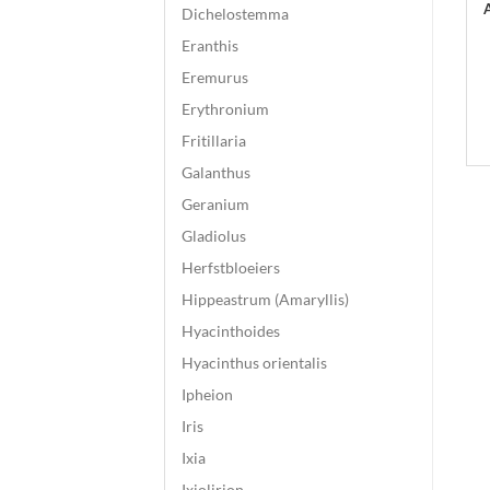
Dichelostemma
Eranthis
Eremurus
Erythronium
Fritillaria
Galanthus
Geranium
Gladiolus
Herfstbloeiers
Hippeastrum (Amaryllis)
Hyacinthoides
Hyacinthus orientalis
Ipheion
Iris
Ixia
Ixiolirion