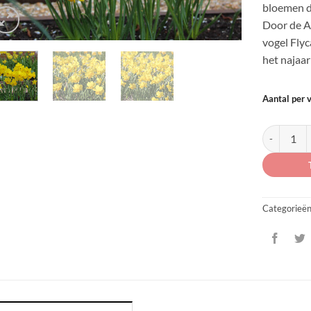
bloemen di
Door de A
vogel Fly
het najaar
Aantal per 
Narcissus '
Categorieë