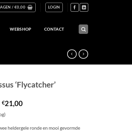
AGEN /
€
0,00
LOGIN
WEBSHOP
CONTACT
ssus ‘Flycatcher’
Prijsklasse:
-
21,00
€
€7,50
og)
tot
€21,00
wee heldergele ronde en mooi gevormde