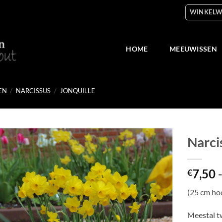
WINKELW
HOME
MEEUWISSEN
EN
/
NARCISSUS
/
JONQUILLE
Narci
Toevoegen
7,50
aan
€
verlanglijst
(25 cm ho
Meestal t