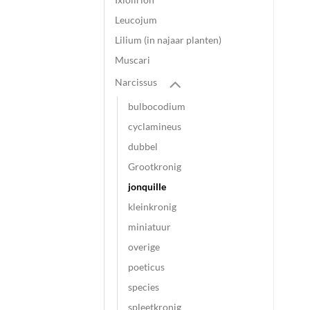
Leucojum
Lilium (in najaar planten)
Muscari
Narcissus
bulbocodium
cyclamineus
dubbel
Grootkronig
jonquille
kleinkronig
miniatuur
overige
poeticus
species
spleetkronig