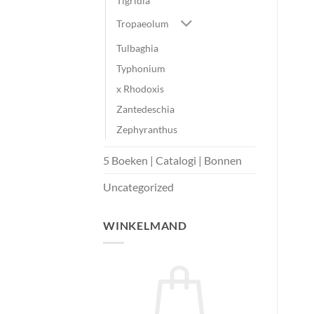
Tigridia
Tropaeolum
Tulbaghia
Typhonium
x Rhodoxis
Zantedeschia
Zephyranthus
5 Boeken | Catalogi | Bonnen
Uncategorized
WINKELMAND