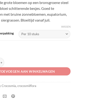
e grote bloemen op een bronsgroene steel
bloei schitterende besjes. Goed te
n met bruine zonnebloemen, eupatorium,
 siergrassen. Bloeitijd vanaf juli.
WISSEN
verpakking
Lucifer' aantal
TOEVOEGEN AAN WINKELWAGEN
n:
Crocosmia
,
crocosmiiflora