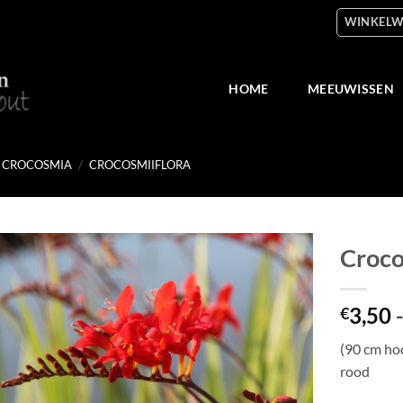
WINKELW
HOME
MEEUWISSEN
CROCOSMIA
/
CROCOSMIIFLORA
Croco
Toevoegen
3,50
aan
€
verlanglijst
(90 cm ho
rood