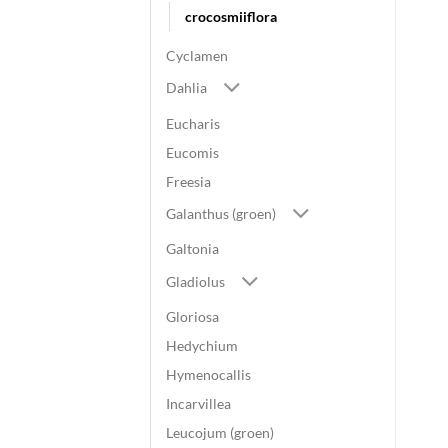
crocosmiiflora
Cyclamen
Dahlia
Eucharis
Eucomis
Freesia
Galanthus (groen)
Galtonia
Gladiolus
Gloriosa
Hedychium
Hymenocallis
Incarvillea
Leucojum (groen)