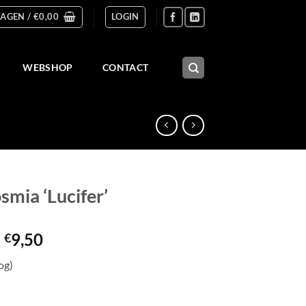
AGEN /
€
0,00
LOGIN
WEBSHOP
CONTACT
smia ‘Lucifer’
Prijsklasse:
-
9,50
€
€3,50
og)
tot
€9,50