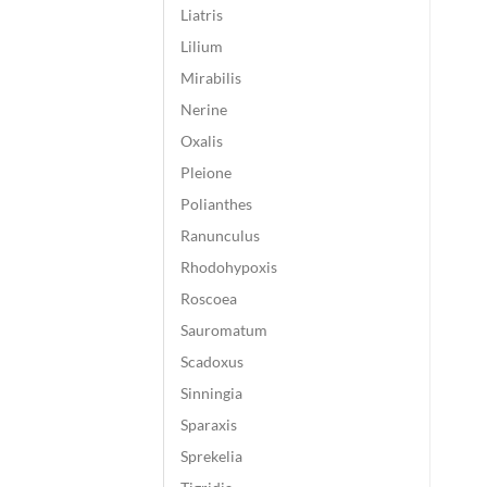
Liatris
Lilium
Mirabilis
Nerine
Oxalis
Pleione
Polianthes
Ranunculus
Rhodohypoxis
Roscoea
Sauromatum
Scadoxus
Sinningia
Sparaxis
Sprekelia