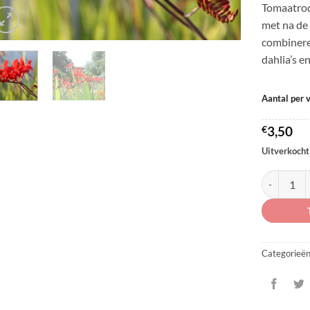
Tomaatrod
met na de 
combinere
dahlia’s en
Aantal per 
€
3,50
Uitverkocht
Crocosmia '
Categorieë