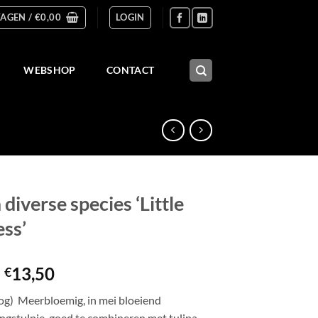
AGEN /
€
0,00
LOGIN
WEBSHOP
CONTACT
 diverse species ‘Little
ess’
Prijsklasse:
-
13,50
€
€5,00
og) Meerbloemig, in mei bloeiend
tot
ngstulpje, goed te combineren met tulipa