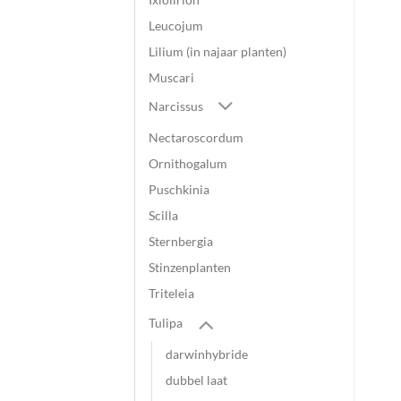
Leucojum
Lilium (in najaar planten)
Muscari
Narcissus
Nectaroscordum
Ornithogalum
Puschkinia
Scilla
Sternbergia
Stinzenplanten
Triteleia
Tulipa
darwinhybride
dubbel laat