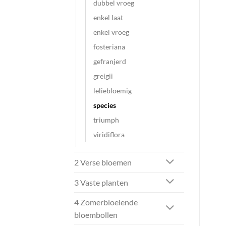
dubbel vroeg
enkel laat
enkel vroeg
fosteriana
gefranjerd
greigii
leliebloemig
species
triumph
viridiflora
2 Verse bloemen
3 Vaste planten
4 Zomerbloeiende
bloembollen