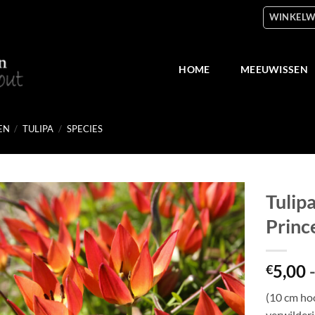
WINKELW
HOME
MEEUWISSEN
EN
/
TULIPA
/
SPECIES
Tulipa
Princ
Toevoegen
aan
verlanglijst
5,00
€
(10 cm ho
verwilderi