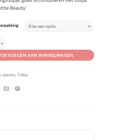
€13,50
ittle Beauty’.
verpakking
se species 'Little Princess' aantal
TOEVOEGEN AAN WINKELWAGEN
n:
species
,
Tulipa