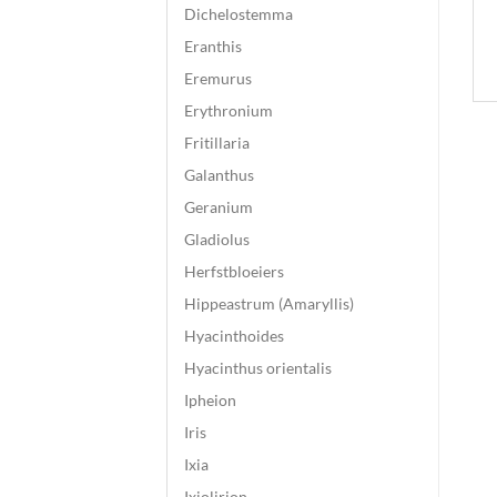
Dichelostemma
Eranthis
Eremurus
Erythronium
Fritillaria
Galanthus
Geranium
Gladiolus
Herfstbloeiers
Hippeastrum (Amaryllis)
Hyacinthoides
Hyacinthus orientalis
Ipheion
Iris
Ixia
Ixiolirion