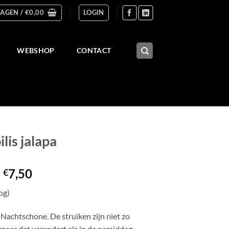
AGEN /
€
0,00
LOGIN
WEBSHOP
CONTACT
lis jalapa
Prijsklasse:
-
7,50
€
€3,00
og)
tot
€7,50
Nachtschone. De struiken zijn niet zo
 maar dat verandert als in de namiddag