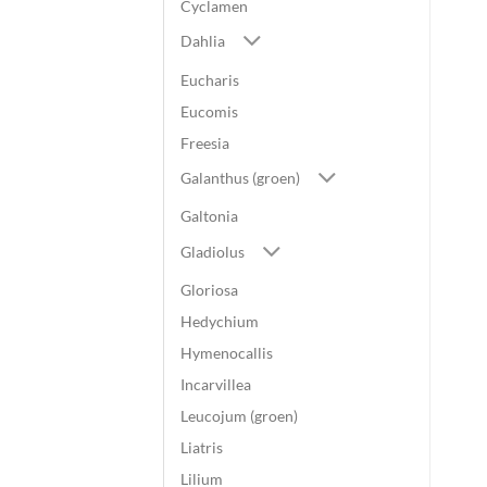
Cyclamen
Dahlia
Eucharis
Eucomis
Freesia
Galanthus (groen)
Galtonia
Gladiolus
Gloriosa
Hedychium
Hymenocallis
Incarvillea
Leucojum (groen)
Liatris
Lilium