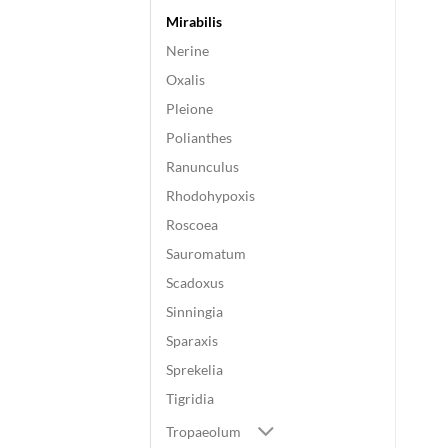
Mirabilis
Nerine
Oxalis
Pleione
Polianthes
Ranunculus
Rhodohypoxis
Roscoea
Sauromatum
Scadoxus
Sinningia
Sparaxis
Sprekelia
Tigridia
Tropaeolum