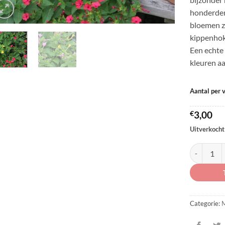
honderden
bloemen z
kippenhok 
Een echte
kleuren aa
Aantal per 
€
3,00
Uitverkocht
Mirabilis j
Categorie:
M