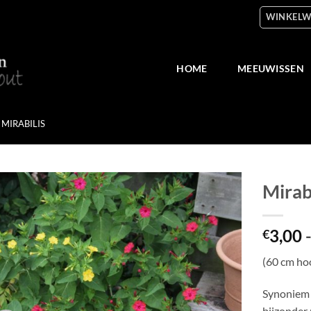
WINKELW
HOME
MEEUWISSEN
MIRABILIS
Mirabi
Toevoegen
3,00
aan
€
verlanglijst
(60 cm ho
Synoniem 
bijzonder