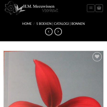
Ga
naar
inhoud
HOME
/
5 BOEKEN | CATALOGI | BONNEN
Toevoegen
aan
verlanglijst