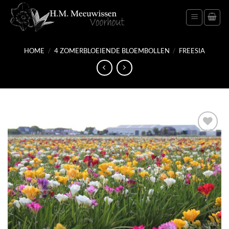
Ga
naar
inhoud
HOME
/
4 ZOMERBLOEIENDE BLOEMBOLLEN
/
FREESIA
Toevoegen
aan
verlanglijst