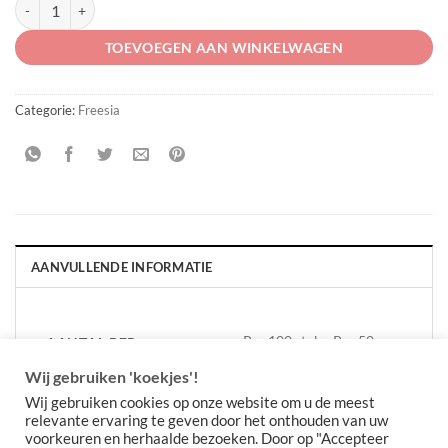
Freesia enkel 5 kleuren gemengd aantal
TOEVOEGEN AAN WINKELWAGEN
Categorie:
Freesia
AANVULLENDE INFORMATIE
Per 100 stuks, Per 50
AANTAL PER
VERPAKKING
stuks
Wij gebruiken 'koekjes'!
Wij gebruiken cookies op onze website om u de meest
relevante ervaring te geven door het onthouden van uw
voorkeuren en herhaalde bezoeken. Door op "Accepteer