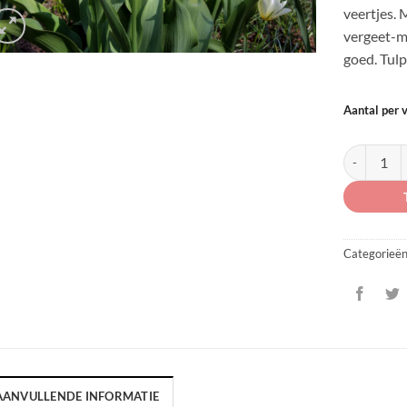
veertjes. 
vergeet-mi
goed. Tulp
Aantal per 
Tulipa 'Whi
Categorieë
AANVULLENDE INFORMATIE