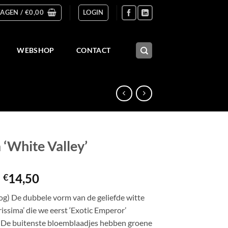
AGEN /
€
0,00
LOGIN
WEBSHOP
CONTACT
 ‘White Valley’
Prijsklasse:
-
14,50
€
€5,50
og) De dubbele vorm van de geliefde witte
tot
rissima’ die we eerst ‘Exotic Emperor’
€14,50
De buitenste bloemblaadjes hebben groene