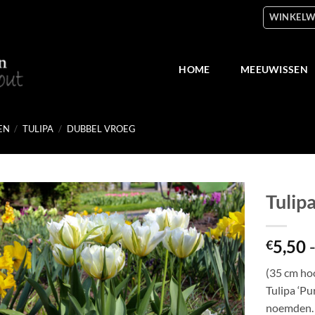
WINKELW
HOME
MEEUWISSEN
EN
/
TULIPA
/
DUBBEL VROEG
Tulipa
Toevoegen
5,50
aan
€
verlanglijst
(35 cm ho
Tulipa ‘Pu
noemden. 