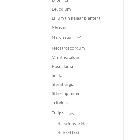
Leucojum
Lilium (in najaar planten)
Muscari
Narcissus
Nectaroscordum
Ornithogalum
Puschkinia
Scilla
Sternbergia
Stinzenplanten
Triteleia
Tulipa
darwinhybride
dubbel laat