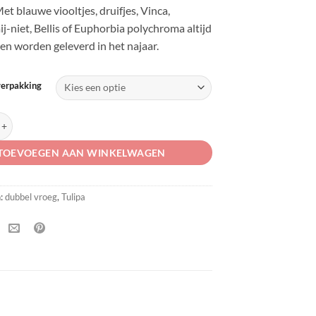
Met blauwe viooltjes, druifjes, Vinca,
j-niet, Bellis of Euphorbia polychroma altijd
en worden geleverd in het najaar.
verpakking
te Valley' aantal
TOEVOEGEN AAN WINKELWAGEN
n:
dubbel vroeg
,
Tulipa