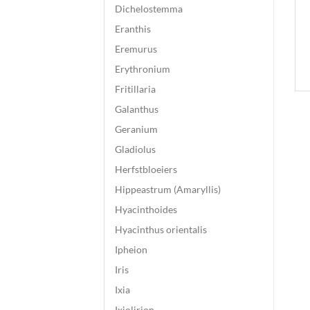
Dichelostemma
Eranthis
Eremurus
Erythronium
Fritillaria
Galanthus
Geranium
Gladiolus
Herfstbloeiers
Hippeastrum (Amaryllis)
Hyacinthoides
Hyacinthus orientalis
Ipheion
Iris
Ixia
Ixiolirion