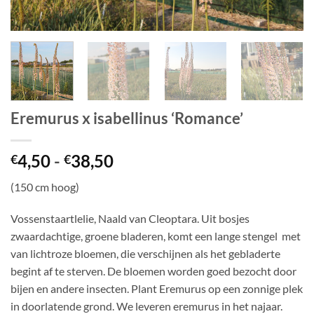
Eremurus x isabellinus ‘Romance’
Prijsklasse:
4,50
-
38,50
€
€
€4,50
(150 cm hoog)
tot
€38,50
Vossenstaartlelie, Naald van Cleoptara. Uit ​​bosjes
zwaardachtige, groene bladeren, komt een lange stengel met
van lichtroze bloemen, die verschijnen als het gebladerte
begint af te sterven. De bloemen worden goed bezocht door
bijen en andere insecten. Plant Eremurus op een zonnige plek
in doorlatende grond. We leveren eremurus in het najaar.