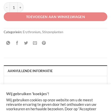
Erythronium dens-canis aantal
TOEVOEGEN AAN WINKELWAGEN
Categorieën:
Erythronium
,
Stinzenplanten
AANVULLENDE INFORMATIE
AANTAL PER
Per 10 stuks, Per 5 stuks
VERPAKKING
Wij gebruiken 'koekjes'!
Wij gebruiken cookies op onze website om u de meest
relevante ervaring te geven door het onthouden van uw
voorkeuren en herhaalde bezoeken. Door op "Accepteer