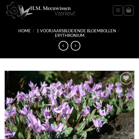
Ga
naar
inhoud
HOME
/
1 VOORJAARSBLOEIENDE BLOEMBOLLEN
/
ERYTHRONIUM
Toevoegen
aan
verlanglijst