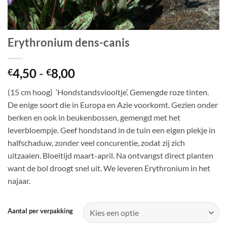
Erythronium dens-canis
Prijsklasse:
4,50
-
8,00
€
€
€4,50
(15 cm hoog) ‘Hondstandsviooltje’. Gemengde roze tinten.
tot
De enige soort die in Europa en Azie voorkomt. Gezien onder
€8,00
berken en ook in beukenbossen, gemengd met het
leverbloempje. Geef hondstand in de tuin een eigen plekje in
halfschaduw, zonder veel concurentie, zodat zij zich
uitzaaien. Bloeitijd maart-april. Na ontvangst direct planten
want de bol droogt snel uit. We leveren Erythronium in het
najaar.
Aantal per verpakking