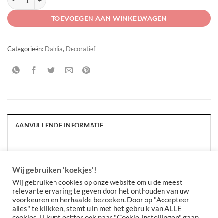
TOEVOEGEN AAN WINKELWAGEN
Categorieën:
Dahlia
,
Decoratief
AANVULLENDE INFORMATIE
AANTAL PER VERPAKKING
Per 3 stuks, Per stuk
Wij gebruiken 'koekjes'!
Wij gebruiken cookies op onze website om u de meest
relevante ervaring te geven door het onthouden van uw
voorkeuren en herhaalde bezoeken. Door op "Accepteer
alles" te klikken, stemt u in met het gebruik van ALLE
cookies. U kunt echter ook naar "Cookie-instellingen" gaan