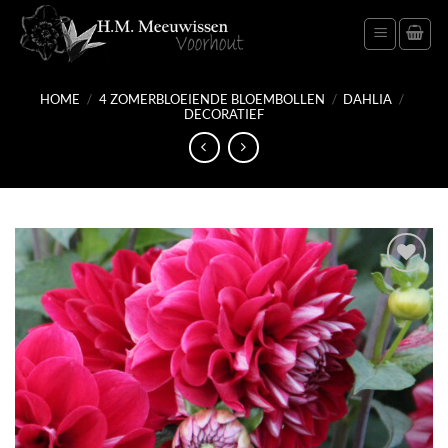
Ga
naar
inhoud
HOME
/
4 ZOMERBLOEIENDE BLOEMBOLLEN
/
DAHLIA
/
DECORATIEF
Toevoegen
aan
verlanglijst