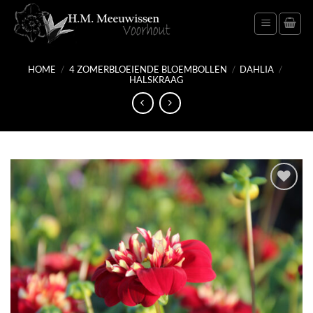
Ga
naar
inhoud
HOME
/
4 ZOMERBLOEIENDE BLOEMBOLLEN
/
DAHLIA
/
HALSKRAAG
Toevoegen
aan
verlanglijst