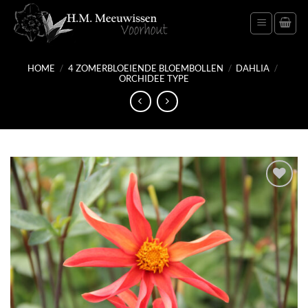
Ga
naar
inhoud
HOME
/
4 ZOMERBLOEIENDE BLOEMBOLLEN
/
DAHLIA
/
ORCHIDEE TYPE
Toevoegen
aan
verlanglijst