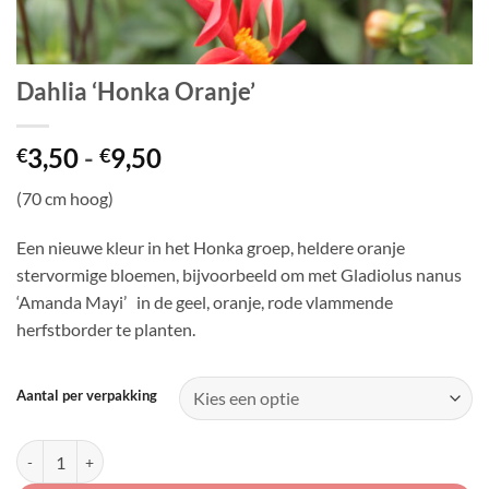
Dahlia ‘Honka Oranje’
Prijsklasse:
3,50
-
9,50
€
€
€3,50
(70 cm hoog)
tot
€9,50
Een nieuwe kleur in het Honka groep, heldere oranje
stervormige bloemen, bijvoorbeeld om met Gladiolus nanus
‘Amanda Mayi’ in de geel, oranje, rode vlammende
herfstborder te planten.
Aantal per verpakking
Dahlia 'Honka Oranje' aantal