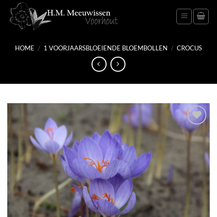
Ga
naar
inhoud
HOME
/
1 VOORJAARSBLOEIENDE BLOEMBOLLEN
/
CROCUS
Toevoegen
aan
verlanglijst