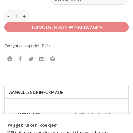
Tulipa clusiana var chrysantha aantal
TOEVOEGEN AAN WINKELWAGEN
Categorieën:
species
,
Tulipa
AANVULLENDE INFORMATIE
Per 10 stuks, Per 30
AANTAL PER
VERPAKKING
stuks
Wij gebruiken 'koekjes'!
Wij gebruiken cookies op onze website om u de meest