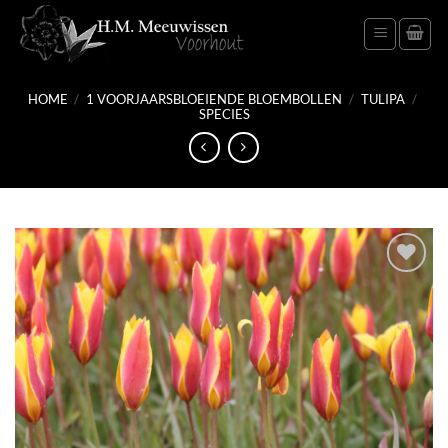
Ga
naar
inhoud
HOME
/
1 VOORJAARSBLOEIENDE BLOEMBOLLEN
/
TULIPA
/
SPECIES
Toevoegen
aan
verlanglijst