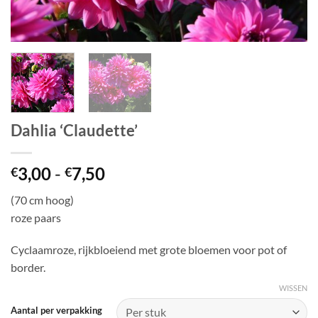
Dahlia ‘Claudette’
Prijsklasse:
3,00
-
7,50
€
€
€3,00
(70 cm hoog)
tot
roze paars
€7,50
Cyclaamroze, rijkbloeiend met grote bloemen voor pot of
border.
WISSEN
Aantal per verpakking