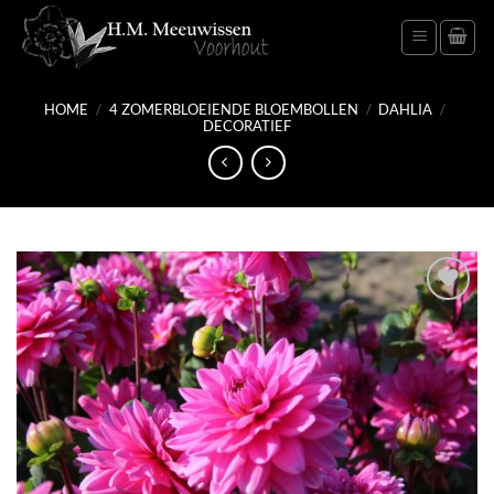
Ga
naar
inhoud
HOME
/
4 ZOMERBLOEIENDE BLOEMBOLLEN
/
DAHLIA
/
DECORATIEF
Toevoegen
aan
verlanglijst