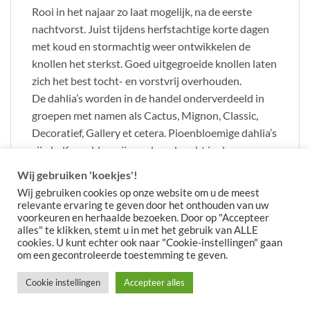
Rooi in het najaar zo laat mogelijk, na de eerste
nachtvorst. Juist tijdens herfstachtige korte dagen
met koud en stormachtig weer ontwikkelen de
knollen het sterkst. Goed uitgegroeide knollen laten
zich het best tocht- en vorstvrij overhouden.
De dahlia’s worden in de handel onderverdeeld in
groepen met namen als Cactus, Mignon, Classic,
Decoratief, Gallery et cetera. Pioenbloemige dahlia’s
zijn halfgevuld en zijn ondergebracht in de groep
“Overige”.
Wij gebruiken 'koekjes'!
Wij gebruiken cookies op onze website om u de meest
relevante ervaring te geven door het onthouden van uw
voorkeuren en herhaalde bezoeken. Door op "Accepteer
alles" te klikken, stemt u in met het gebruik van ALLE
cookies. U kunt echter ook naar "Cookie-instellingen" gaan
om een gecontroleerde toestemming te geven.
Cookie instellingen
Accepteer alles
Copyright 2026 ©
Meeuwissen Voorhout