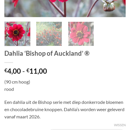
Dahlia ‘Bishop of Auckland’ ®
Prijsklasse:
4,00
-
11,00
€
€
€4,00
(90 cm hoog)
tot
rood
€11,00
Een dahlia uit de Bishop serie met diep donkerrode bloemen
en chocoladebruine knoppen. Dahlia’s worden weer geleverd
vanaf maart 2026.
WISSEN