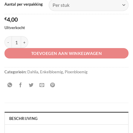
Aantal per verpakking
€
4,00
Uitverkocht
Dahlia 'Bishop of Auckland' ® aantal
TOEVOEGEN AAN WINKELWAGEN
Categorieën:
Dahlia
,
Enkelbloemig
,
Pioenbloemig
BESCHRIJVING