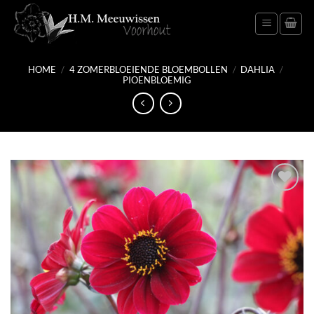
Ga
naar
inhoud
HOME
/
4 ZOMERBLOEIENDE BLOEMBOLLEN
/
DAHLIA
/
PIOENBLOEMIG
Toevoegen
aan
verlanglijst