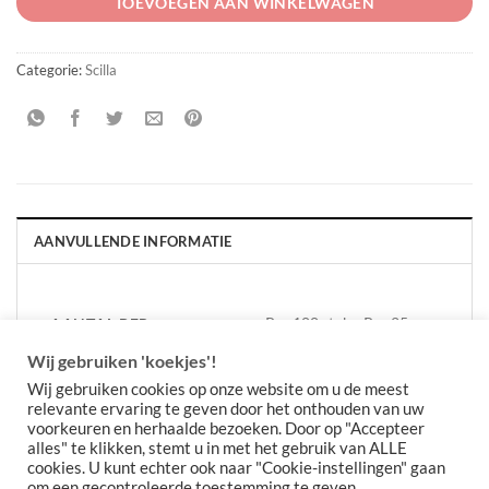
TOEVOEGEN AAN WINKELWAGEN
Categorie:
Scilla
AANVULLENDE INFORMATIE
Per 100 stuks, Per 25
AANTAL PER
VERPAKKING
stuks
Wij gebruiken 'koekjes'!
Wij gebruiken cookies op onze website om u de meest
relevante ervaring te geven door het onthouden van uw
voorkeuren en herhaalde bezoeken. Door op "Accepteer
alles" te klikken, stemt u in met het gebruik van ALLE
cookies. U kunt echter ook naar "Cookie-instellingen" gaan
om een gecontroleerde toestemming te geven.