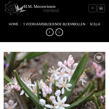
Ga
naar
inhoud
HOME
/
1 VOORJAARSBLOEIENDE BLOEMBOLLEN
/
SCILLA
Toevoegen
aan
verlanglijst