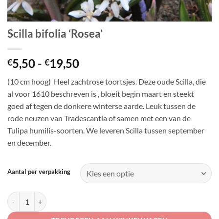
Scilla bifolia ‘Rosea’
Prijsklasse:
5,50
-
19,50
€
€
€5,50
(10 cm hoog) Heel zachtrose toortsjes. Deze oude Scilla, die
tot
al voor 1610 beschreven is , bloeit begin maart en steekt
€19,50
goed af tegen de donkere winterse aarde. Leuk tussen de
rode neuzen van Tradescantia of samen met een van de
Tulipa humilis-soorten. We leveren Scilla tussen september
en december.
Aantal per verpakking
Scilla bifolia 'Rosea' aantal