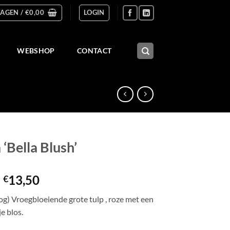
AGEN /
€
0,00
LOGIN
WEBSHOP
CONTACT
 ‘Bella Blush’
Prijsklasse:
-
13,50
€
€5,00
g) Vroegbloeiende grote tulp , roze met een
tot
je blos.
€13,50