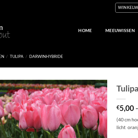
WINKELW
HOME
MEEUWISSEN
EN
/
TULIPA
/
DARWINHYBRIDE
Tulipa
Toevoegen
5,00
aan
€
verlanglijst
(40 cm hoo
licht oran