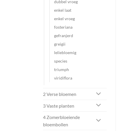
dubbel vroeg
enkel laat
enkel vroeg
fosteriana
gefranjerd
greigii
leliebloemig
species
triumph
viridiflora
2 Verse bloemen
3 Vaste planten
4 Zomerbloeiende
bloembollen