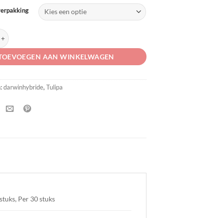
verpakking
a Blush' aantal
TOEVOEGEN AAN WINKELWAGEN
n:
darwinhybride
,
Tulipa
stuks, Per 30 stuks