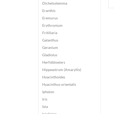
Dichelostemma
Eranthis
Eremurus
Erythronium
Fritillaria
Galanthus
Geranium
Gladiolus
Herfstbloeiers
Hippeastrum (Amaryllis)
Hyacinthoides
Hyacinthus orientalis
Ipheion
Iris
Ixia
Ixiolirion