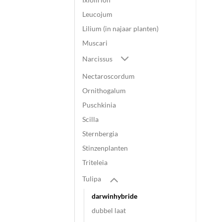
Leucojum
Lilium (in najaar planten)
Muscari
Narcissus
Nectaroscordum
Ornithogalum
Puschkinia
Scilla
Sternbergia
Stinzenplanten
Triteleia
Tulipa
darwinhybride
dubbel laat