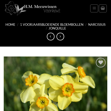
Ga
naar
inhoud
HOME
/
1 VOORJAARSBLOEIENDE BLOEMBOLLEN
/
NARCISSUS
/
JONQUILLE
Toevoegen
aan
verlanglijst