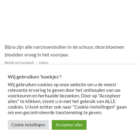
Bijna zijn alle narcissenbollen in de schuur, deze bloemen
bloeiden vroeg in het voorjaar.
Bekijk op Facebook
·
Delen
Wij gebruiken 'koekjes'!
Wij gebruiken cookies op onze website om u de meest
relevante ervaring te geven door het onthouden van uw
voorkeuren en herhaalde bezoeken. Door op "Accepteer
alles" te klikken, stemt u in met het gebruik van ALLE
Copyright 2026 ©
Meeuwissen Voorhout
cookies. U kunt echter ook naar "Cookie-instellingen" gaan
om een gecontroleerde toestemming te geven.
Cookie instellingen
Accepteer alles