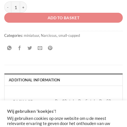
Narcissus 'Xit' quantity
ADD TO BASKET
Categories:
miniatuur
,
Narcissus
,
small-cupped
ADDITIONAL INFORMATION
Per 10 stuks, Per 5 stuks, Per 50
PACKAGE
QUANTITY
stuks
Wij gebruiken 'koekjes'!
Wij gebruiken cookies op onze website om u de meest
relevante ervaring te geven door het onthouden van uw