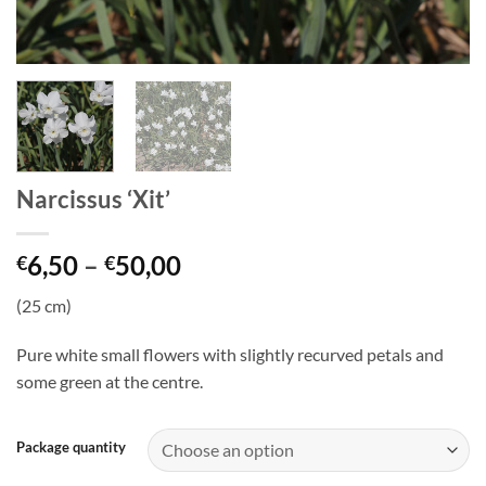
Narcissus ‘Xit’
Price
6,50
–
50,00
€
€
range:
(25 cm)
€6,50
through
Pure white small flowers with slightly recurved petals and
€50,00
some green at the centre.
Package quantity