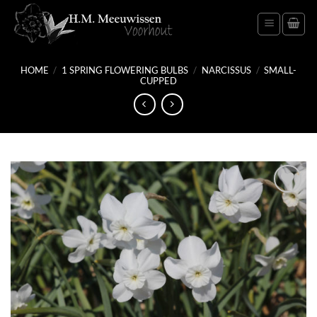
Skip
to
content
HOME
/
1 SPRING FLOWERING BULBS
/
NARCISSUS
/
SMALL-
CUPPED
Add
to
wish
list